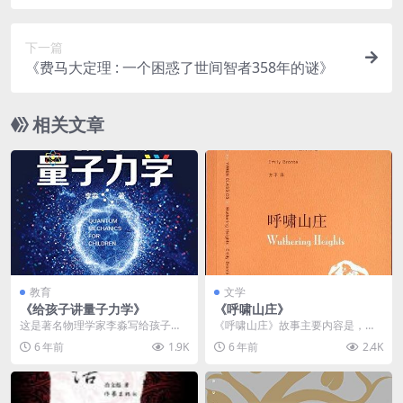
下一篇
《费马大定理 : 一个困惑了世间智者358年的谜》
相关文章
教育
文学
《给孩子讲量子力学》
《呼啸山庄》
这是著名物理学家李淼写给孩子的
《呼啸山庄》故事主要内容是，弃
量子力学普及读物。他将抽象难懂
儿希克厉被“呼啸山庄”的主人欧肖收
6 年前
1.9K
6 年前
2.4K
的量子力学巧妙化为日...
养，欧肖的女儿卡...