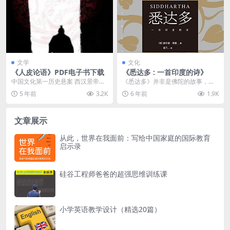
文学
文化
《人皮论语》PDF电子书下载
《悉达多 : 一首印度的诗》
中国文化第一历史悬案 西汉景帝末
《悉达多》并非是佛陀的故事，它
年，孔子旧宅墙壁中发掘出一批古
讲述了一个人的一生，千万寻常人
5 年前
3.2K
6 年前
1.9K
简，其中有一部孤本...
亦会经历的一生。意气...
文章展示
从此，世界在我面前：写给中国家庭的国际教育
启示录
硅谷工程师爸爸的超强思维训练课
小学英语教学设计（精选20篇）