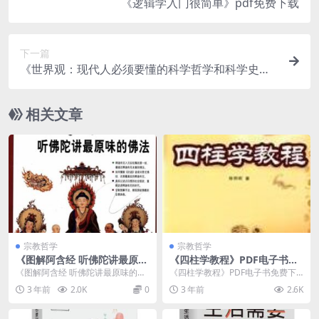
《逻辑学入门很简单》pdf免费下载
下一篇
《世界观：现代人必须要懂的科学哲学和科学史》p
df免费下载
相关文章
宗教哲学
宗教哲学
《图解阿含经 听佛陀讲最原味
《四柱学教程》PDF电子书免
的佛法》PDF免费下载
费下载
《图解阿含经 听佛陀讲最原味的佛
《四柱学教程》PDF电子书免费下
法》PDF免费下载介绍 内容简介 ...
载介绍 内容简介 《四柱学教程》论
3 年前
2.0K
0
3 年前
2.6K
说了四柱的哲学...