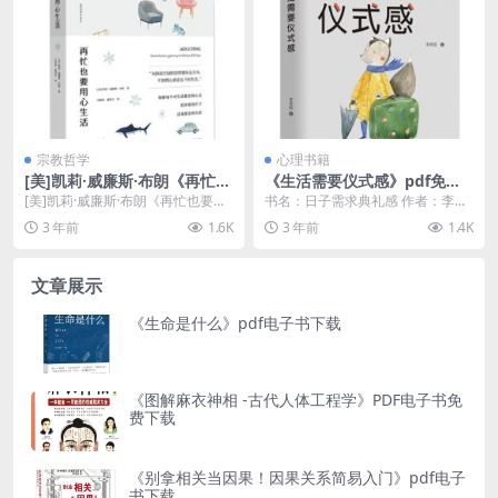
宗教哲学
心理书籍
[美]凯莉·威廉斯·布朗《再忙也
《生活需要仪式感》pdf免费
要用心生活》pdf下载
电子书籍下载
[美]凯莉·威廉斯·布朗《再忙也要用
书名：日子需求典礼感 作者：李思
心生活》pdf下载介绍 书名：再忙
圆 出书社：山东文艺出书社 出书
3 年前
1.6K
3 年前
1.4K
也要用心日...
年：2017-1...
文章展示
《生命是什么》pdf电子书下载
《图解麻衣神相 -古代人体工程学》PDF电子书免
费下载
《别拿相关当因果！因果关系简易入门》pdf电子
书下载