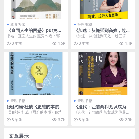
教育考试
管理书籍
《直面人生的困惑》pdf免费
《加速：从拖延到高效，过三
资源下载
倍速度人生》pdf电子书下载
书名：直面人生的困惑 作者：郭继
《加速：从拖延到高效，过三倍速
承 出版社：当代世界出版社 出版
度人生》pdf电子书下载介绍 书
3 年前
1.6K
3 年前
1.4K
年：2018-1...
名：加快 作者：张...
管理书籍
管理书籍
[美]约翰·杜威《思维的本质》
《迭代：让情商和见识成为你
pdf免费下载
最大的底气》pdf下载
[美]约翰·杜威《思维的本质》pdf免
《迭代：让情商和智慧成为你最大
费下载介绍 书名：思想的实质 作
的底气》pdf下载介绍 书名：迭代
3 年前
3.7K
3 年前
2.5K
者：[美]...
作者：薇安 出...
文章展示