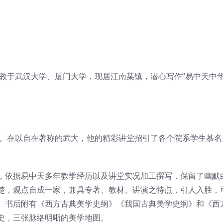
任教于武汉大学、厦门大学，现居江南某镇，潜心写作”易中天中
学。在以自在著称的武大，他的精彩讲堂招引了各个院系学生慕名
，依据易中天多年教学经历以及讲堂实况加工撰写，保留了幽默
楚，观点自成一家，兼具专著、教材、讲演之特点，引人入胜，
。书后附有《西方古典美学史纲》《我国古典美学史纲》和《西
史，三张脉络明晰的美学地图。