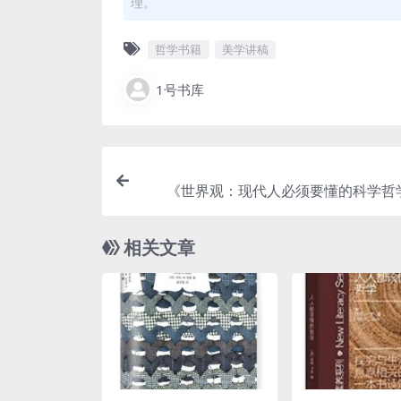
理。
哲学书籍
美学讲稿
1号书库
《世界观：现代人必须要懂的科学哲
史》pd
相关文章