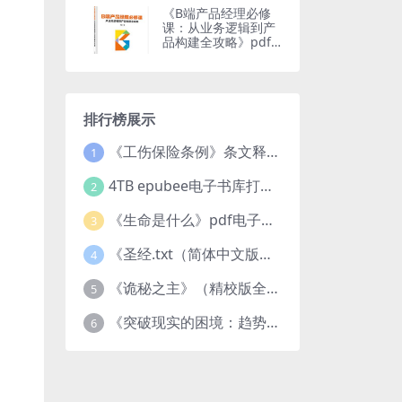
《B端产品经理必修
课：从业务逻辑到产
品构建全攻略》pdf
资源下载
排行榜展示
《工伤保险条例》条文释义及案例分析pdf下载
1
4TB epubee电子书库打包下载
2
《生命是什么》pdf电子书下载
3
《圣经.txt（简体中文版）》作者：基督教译者：中国基督教协会
4
《诡秘之主》（精校版全本）作者：爱潜水的乌贼txt
5
《突破现实的困境：趋势、禀赋与企业家的大战略》pdf图书下载
6