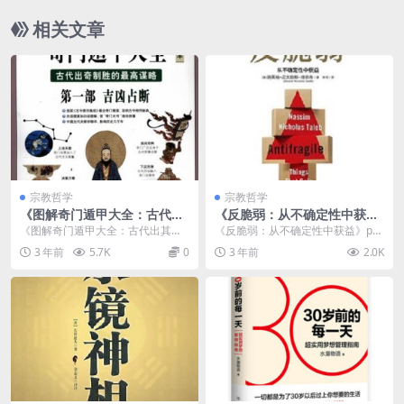
相关文章
宗教哲学
宗教哲学
《图解奇门遁甲大全：古代出
《反脆弱：从不确定性中获
奇制胜的最高谋略》PDF免费
益》pdf电子书下载
《图解奇门遁甲大全：古代出其不
《反脆弱：从不确定性中获益》pdf
下载
意的最高策略》PDF免费下载介绍
电子书下载介绍 书名：反脆弱：从
3 年前
5.7K
0
3 年前
2.0K
内容简介 《...
不确定性中获益...