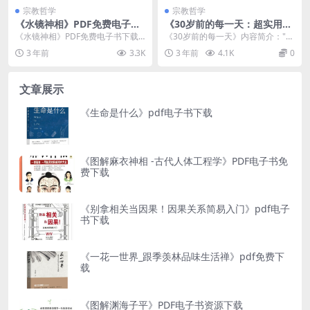
宗教哲学
宗教哲学
《水镜神相》PDF免费电子书
《30岁前的每一天：超实用梦
下载
想管理指南》pdf下载
《水镜神相》PDF免费电子书下载
《30岁前的每一天》内容简介："
介绍 内容简介 《水镜神相》是
梦想，是专属于青春的烂漫色彩，
3 年前
3.3K
3 年前
4.1K
0
历代相术精华的...
倘若在30岁之前...
文章展示
《生命是什么》pdf电子书下载
《图解麻衣神相 -古代人体工程学》PDF电子书免
费下载
《别拿相关当因果！因果关系简易入门》pdf电子
书下载
《一花一世界_跟季羡林品味生活禅》pdf免费下
载
《图解渊海子平》PDF电子书资源下载