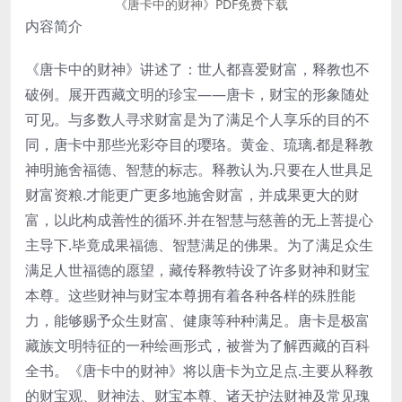
《唐卡中的财神》PDF免费下载
内容简介
《唐卡中的财神》讲述了：世人都喜爱财富，释教也不
破例。展开西藏文明的珍宝——唐卡，财宝的形象随处
可见。与多数人寻求财富是为了满足个人享乐的目的不
同，唐卡中那些光彩夺目的璎珞。黄金、琉璃.都是释教
神明施舍福德、智慧的标志。释教认为.只要在人世具足
财富资粮.才能更广更多地施舍财富，并成果更大的财
富，以此构成善性的循环.并在智慧与慈善的无上菩提心
主导下.毕竟成果福德、智慧满足的佛果。为了满足众生
满足人世福德的愿望，藏传释教特设了许多财神和财宝
本尊。这些财神与财宝本尊拥有着各种各样的殊胜能
力，能够赐予众生财富、健康等种种满足。唐卡是极富
藏族文明特征的一种绘画形式，被誉为了解西藏的百科
全书。《唐卡中的财神》将以唐卡为立足点.主要从释教
的财宝观、财神法、财宝本尊、诸天护法财神及常见瑰