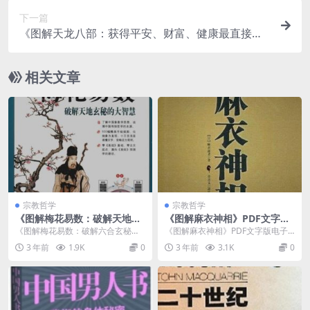
下一篇
《图解天龙八部：获得平安、财富、健康最直接的
藏密法门》PDF下载
相关文章
宗教哲学
宗教哲学
《图解梅花易数：破解天地玄
《图解麻衣神相》PDF文字版
秘的大智慧》PDF免费下载
电子书下载
《图解梅花易数：破解六合玄秘的
《图解麻衣神相》PDF文字版电子
大智慧》PDF免费下载介绍 内
书下载介绍 内容简介 在许多命相书
3 年前
1.9K
0
3 年前
3.1K
0
容简介 《图解梅...
本中，《麻衣神...