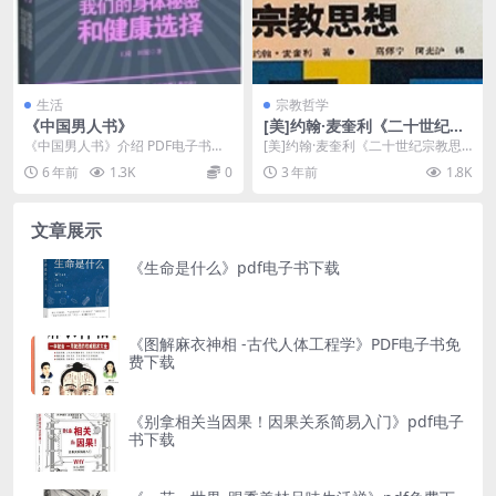
生活
宗教哲学
《中国男人书》
[美]约翰·麦奎利《二十世纪宗
教思想》pdf免费下载
《中国男人书》介绍 PDF电子书：
[美]约翰·麦奎利《二十世纪宗教思
我国男人书 PDF电子书作者：王
想》pdf免费下载介绍 书名：二十
6 年前
1.3K
0
3 年前
1.8K
琦//田原 出...
世纪宗教思维...
文章展示
《生命是什么》pdf电子书下载
《图解麻衣神相 -古代人体工程学》PDF电子书免
费下载
《别拿相关当因果！因果关系简易入门》pdf电子
书下载