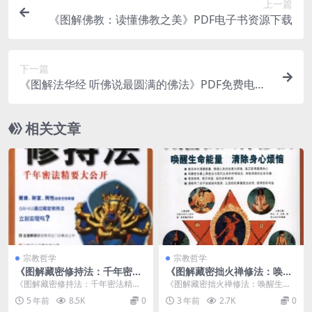
上一篇
《图解佛教：读懂佛教之美》PDF电子书资源下载
下一篇
《图解法华经 听佛说最圆满的佛法》PDF免费电子
书下载
相关文章
宗教哲学
宗教哲学
《图解藏密修持法：千年密法
《图解藏密拙火禅修法：唤醒
精要大公开》PDF电子书下载
生命能量,清除身心烦恼》PDF
《图解藏密修持法：千年密法精要
《图解藏密拙火禅修法：唤醒生命
免费下载
大公开》PDF电子书下载介绍 内容
能量,铲除身心烦恼》PDF免费下载
5 年前
8.5K
0
3 年前
2.7K
0
简介 《图解藏密...
介绍 ...