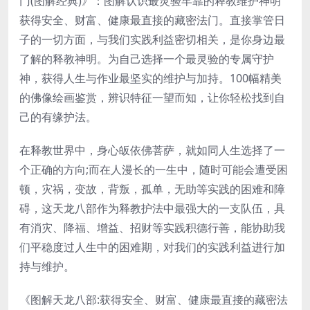
门(图解经典)》：图解认识最灵验牢靠的释教维护神明
获得安全、财富、健康最直接的藏密法门。直接掌管日
子的一切方面，与我们实践利益密切相关，是你身边最
了解的释教神明。为自己选择一个最灵验的专属守护
神，获得人生与作业最坚实的维护与加持。100幅精美
的佛像绘画鉴赏，辨识特征一望而知，让你轻松找到自
己的有缘护法。
在释教世界中，身心皈依佛菩萨，就如同人生选择了一
个正确的方向;而在人漫长的一生中，随时可能会遭受困
顿，灾祸，变故，背叛，孤单，无助等实践的困难和障
碍，这天龙八部作为释教护法中最强大的一支队伍，具
有消灾、降福、增益、招财等实践积德行善，能协助我
们平稳度过人生中的困难期，对我们的实践利益进行加
持与维护。
《图解天龙八部:获得安全、财富、健康最直接的藏密法