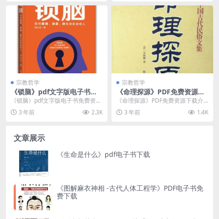
宗教哲学
宗教哲学
《锁脑》pdf文字版电子书免
《命理探源》PDF免费资源下
费资源下载
载
《锁脑》pdf文字版电子书免费资源
《命理探源》PDF免费资源下载介
下载介绍 书名：锁脑 作者：程志良
绍 内容介绍 《命理探源》是由袁
3 年前
2.3K
3 年前
1.4K
出书社：机...
树...
文章展示
《生命是什么》pdf电子书下载
《图解麻衣神相 -古代人体工程学》PDF电子书免
费下载