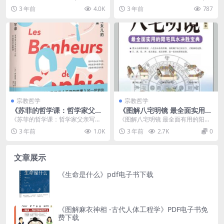
电子书下载介绍 书名：钱银哲学 作
电子书下载介绍 书名：身边的逻辑
3 年前
4.0K
3 年前
787
者：[德]...
学 作者：...
宗教哲学
宗教哲学
《苏菲的哲学课：哲学家父亲
《图解八宅明镜 最全面实用的
写给女儿的30堂哲学启蒙课》
阳宅风水决胜宝典》PDF免费
《苏菲的哲学课：哲学家父亲写给
《图解八宅明镜 最全面有用的阳宅
pdf下载
下载
女儿的30堂哲学启蒙课》pdf下载介
风水决胜宝典》PDF免费下载介绍
3 年前
1.0K
3 年前
2.7K
0
绍 书名：苏菲...
...
文章展示
《生命是什么》pdf电子书下载
《图解麻衣神相 -古代人体工程学》PDF电子书免
费下载