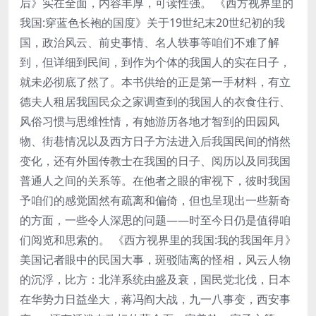
后》实在全面，内容丰厚，可读性强。 《西方视界里的
我国:穿蓝色长袍的国度》关于19世纪末20世纪初的我
国，政治风云、前史事情、名人轶事等咱们不难了解
到，但详细到民间，到作为个体的我国人的实在日子，
就未必彻底了然了。本书供给的正是第一手材料，有立
德夫人租居我国民众之家调查到的我国人的衣食住行、
风俗习惯与思维性情，有她游历各地才智到的田园风
物、街巷情况以及西方日子方法进入后我国民间的悄然
变化，还有外国传教士在我国的日子、阅历以及同我国
普通人之间的关系等。在他者之眼的审视下，彼时我国
予咱们的感觉固然有疏离和偏倚，但也呈现出一些新奇
的方面，一些令人深思的问题——时至今日仍是值得咱
们阅览和思索的。 《西方视界里的我国:我的我国年月》
美国记者眼中的民国大事，斑驳陆离的怪相，风云人物
的沉浮，比方：北洋系统由盛及衰，国民党北伐，日本
在华势力日益坐大，蒋冯阎大战，九一八事变，西安事