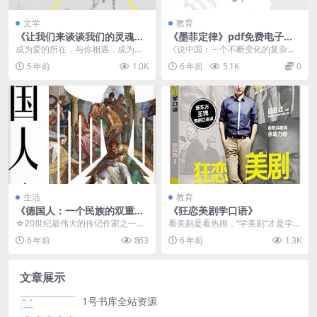
文学
教育
《让我们来谈谈我们的灵魂》
《墨菲定律》pdf免费电子书
PDF电子书下载
资源下载
成为爱的所在，与你相遇，成为我
《说中国：一个不断变化的复杂共
们一起走近鲁米、探知自我内在的
同体》本书的起因，乃是有一位朋
5 年前
1.0K
6 年前
5.1K
0
一个契机！ “在对和...
友提出一个问题：“我...
生活
教育
《德国人：一个民族的双重历
《狂恋美剧学口语》
史》
☆20世纪最伟大的传记作家之一为
看美剧是看热闹，“学美剧”才是学门
德国人作传 ☆一本书读懂德国人的
道。本书以经典美剧为素材讲解英
6 年前
863
6 年前
1.3K
浪漫与暴力、理智...
语口语，精选最常...
文章展示
1号书库全站资源