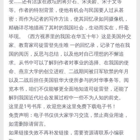
变……还有活泼在政坛的蒋介石、宋美龄、宋子文等
等。作者的特别背景，使他有机会与民国要人过从甚
密；而作为记者的写作方法，使其回忆录如同摄像机，
精确详尽地描画了其时的我国社会，生动而实在，纤毫
毕现。 《西方视界里的我国:在华五十年》这是美国外交
家、教育家司徒雷登先生唯 一的回忆录，记录了他在我
国的阅历，反思与总结，以及他对自己理想的不懈追
求。从书中可以了解到作者对事业的选择、在我国的使
命、燕京大学的创立进程、二战期间被日军软禁的年月
以及二战后担任美国驻华大使所参与的对华事务等。阅
览本书，咱们不仅能够更全面地知道司徒雷登，还能了
解到我国近代社会发展过程中一些不为人知的前史。
这里是1号书库，欢迎您来这里免费下载电子书！
免责声明：电子书仅供大家学习交流，禁止商业用途，
如需删除请留言。
如果链接失效不再补发链接，需要资源请联系小编获