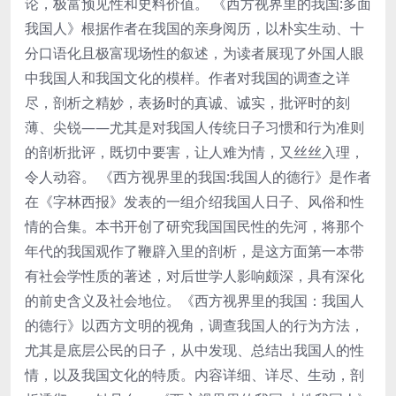
论，极富预见性和史料价值。 《西方视界里的我国:多面
我国人》根据作者在我国的亲身阅历，以朴实生动、十
分口语化且极富现场性的叙述，为读者展现了外国人眼
中我国人和我国文化的模样。作者对我国的调查之详
尽，剖析之精妙，表扬时的真诚、诚实，批评时的刻
薄、尖锐——尤其是对我国人传统日子习惯和行为准则
的剖析批评，既切中要害，让人难为情，又丝丝入理，
令人动容。 《西方视界里的我国:我国人的德行》是作者
在《字林西报》发表的一组介绍我国人日子、风俗和性
情的合集。本书开创了研究我国国民性的先河，将那个
年代的我国观作了鞭辟入里的剖析，是这方面第一本带
有社会学性质的著述，对后世学人影响颇深，具有深化
的前史含义及社会地位。《西方视界里的我国：我国人
的德行》以西方文明的视角，调查我国人的行为方法，
尤其是底层公民的日子，从中发现、总结出我国人的性
情，以及我国文化的特质。内容详细、详尽、生动，剖