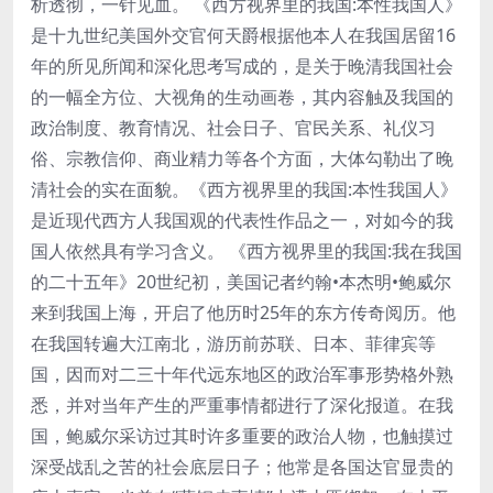
析透彻，一针见血。 《西方视界里的我国:本性我国人》
是十九世纪美国外交官何天爵根据他本人在我国居留16
年的所见所闻和深化思考写成的，是关于晚清我国社会
的一幅全方位、大视角的生动画卷，其内容触及我国的
政治制度、教育情况、社会日子、官民关系、礼仪习
俗、宗教信仰、商业精力等各个方面，大体勾勒出了晚
清社会的实在面貌。《西方视界里的我国:本性我国人》
是近现代西方人我国观的代表性作品之一，对如今的我
国人依然具有学习含义。 《西方视界里的我国:我在我国
的二十五年》20世纪初，美国记者约翰•本杰明•鲍威尔
来到我国上海，开启了他历时25年的东方传奇阅历。他
在我国转遍大江南北，游历前苏联、日本、菲律宾等
国，因而对二三十年代远东地区的政治军事形势格外熟
悉，并对当年产生的严重事情都进行了深化报道。在我
国，鲍威尔采访过其时许多重要的政治人物，也触摸过
深受战乱之苦的社会底层日子；他常是各国达官显贵的