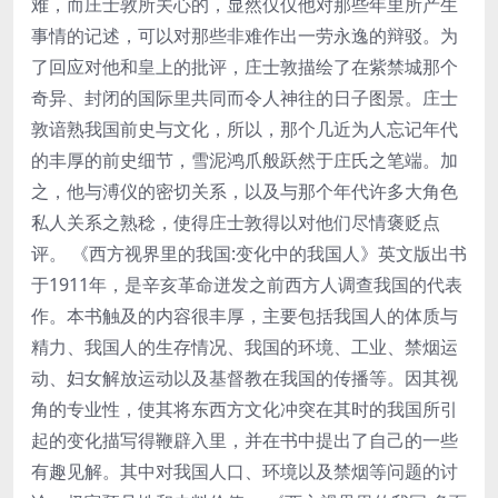
难，而庄士敦所关心的，显然仅仅他对那些年里所产生
事情的记述，可以对那些非难作出一劳永逸的辩驳。为
了回应对他和皇上的批评，庄士敦描绘了在紫禁城那个
奇异、封闭的国际里共同而令人神往的日子图景。庄士
敦谙熟我国前史与文化，所以，那个几近为人忘记年代
的丰厚的前史细节，雪泥鸿爪般跃然于庄氏之笔端。加
之，他与溥仪的密切关系，以及与那个年代许多大角色
私人关系之熟稔，使得庄士敦得以对他们尽情褒贬点
评。 《西方视界里的我国:变化中的我国人》英文版出书
于1911年，是辛亥革命迸发之前西方人调查我国的代表
作。本书触及的内容很丰厚，主要包括我国人的体质与
精力、我国人的生存情况、我国的环境、工业、禁烟运
动、妇女解放运动以及基督教在我国的传播等。因其视
角的专业性，使其将东西方文化冲突在其时的我国所引
起的变化描写得鞭辟入里，并在书中提出了自己的一些
有趣见解。其中对我国人口、环境以及禁烟等问题的讨