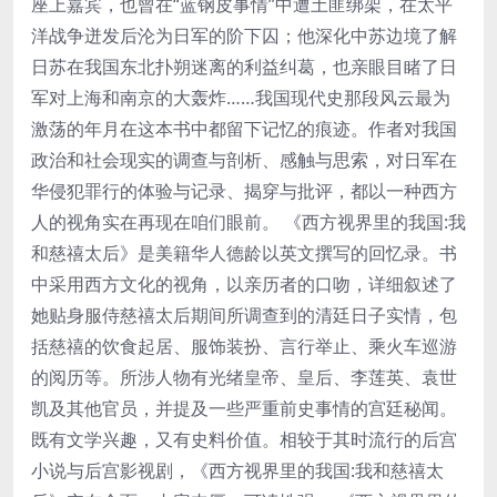
座上嘉宾，也曾在“蓝钢皮事情”中遭土匪绑架，在太平
洋战争迸发后沦为日军的阶下囚；他深化中苏边境了解
日苏在我国东北扑朔迷离的利益纠葛，也亲眼目睹了日
军对上海和南京的大轰炸……我国现代史那段风云最为
激荡的年月在这本书中都留下记忆的痕迹。作者对我国
政治和社会现实的调查与剖析、感触与思索，对日军在
华侵犯罪行的体验与记录、揭穿与批评，都以一种西方
人的视角实在再现在咱们眼前。 《西方视界里的我国:我
和慈禧太后》是美籍华人德龄以英文撰写的回忆录。书
中采用西方文化的视角，以亲历者的口吻，详细叙述了
她贴身服侍慈禧太后期间所调查到的清廷日子实情，包
括慈禧的饮食起居、服饰装扮、言行举止、乘火车巡游
的阅历等。所涉人物有光绪皇帝、皇后、李莲英、袁世
凯及其他官员，并提及一些严重前史事情的宫廷秘闻。
既有文学兴趣，又有史料价值。相较于其时流行的后宫
小说与后宫影视剧，《西方视界里的我国:我和慈禧太