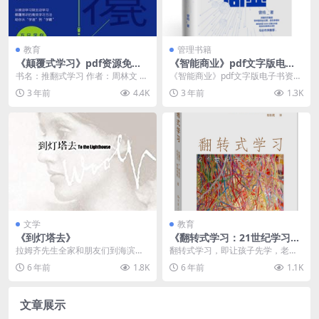
教育
管理书籍
《颠覆式学习》pdf资源免费
《智能商业》pdf文字版电子
下载
书资源免费下载
书名：推翻式学习 作者：周林文 出
《智能商业》pdf文字版电子书资源
版社：电子工业出版社 出版年：20
免费下载介绍 书名：智能商业 作
3 年前
4.4K
3 年前
1.3K
19-5-1...
者：曾鸣 出版...
文学
教育
《到灯塔去》
《翻转式学习：21世纪学习的
革命》
拉姆齐先生全家和朋友们到海滨别
翻转式学习，即让孩子先学，老师
墅去度暑假。拉姆齐夫人答应六岁
在课堂上通过提问，了解学生在学
6 年前
1.8K
6 年前
1.1K
的小儿子詹姆斯，如果...
习中的问题再将进行教...
文章展示