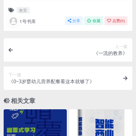
教育
1号书库
分享
收藏
点赞(
0
)
上一篇
《一流的教养》
下一篇
《0~3岁婴幼儿营养配餐看这本就够了》
相关文章