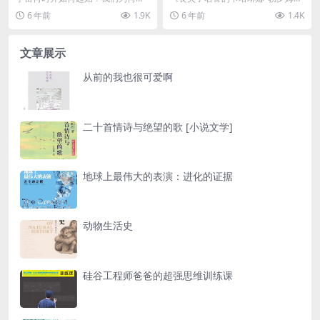
此？为何是有非无？何为实在本
是诺贝尔文学奖得主海因里希•伯尔
6 年前
1.9K
6 年前
1.4K
性？为何自然定律被这么...
最著名的中篇小说...
文章展示
从前的我也很可爱啊
二十首情诗与绝望的歌 [小说文学]
地球上最伟大的表演：进化的证据
动物生活史
硅谷工程师爸爸的超强思维训练课