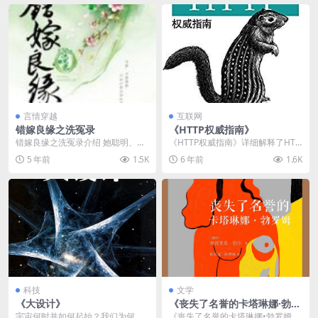
言情穿越
互联网
错嫁良缘之洗冤录
《HTTP权威指南》
错嫁良缘之洗冤录介绍 她聪明、美
《HTTP权威指南》详细解释了HTT
丽、镇定、专业。身为近年来最年
P协议，包括HTTP是如何工作的，
5 年前
1.5K
6 年前
1.6K
轻的主检法医，她前...
如何用HT...
科技
文学
《大设计》
《丧失了名誉的卡塔琳娜·勃罗
姆》
宇宙何时并如何起始？我们为何在
《丧失了名誉的卡塔琳娜•勃罗姆》