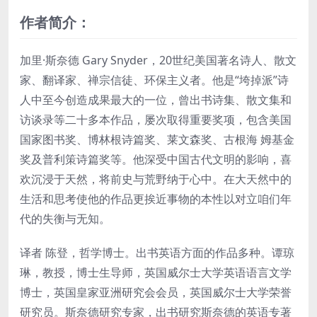
作者简介：
加里·斯奈德 Gary Snyder，20世纪美国著名诗人、散文
家、翻译家、禅宗信徒、环保主义者。他是“垮掉派”诗
人中至今创造成果最大的一位，曾出书诗集、散文集和
访谈录等二十多本作品，屡次取得重要奖项，包含美国
国家图书奖、博林根诗篇奖、莱文森奖、古根海 姆基金
奖及普利策诗篇奖等。他深受中国古代文明的影响，喜
欢沉浸于天然，将前史与荒野纳于心中。在大天然中的
生活和思考使他的作品更挨近事物的本性以对立咱们年
代的失衡与无知。
译者 陈登，哲学博士。出书英语方面的作品多种。谭琼
琳，教授，博士生导师，英国威尔士大学英语语言文学
博士，英国皇家亚洲研究会会员，英国威尔士大学荣誉
研究员。斯奈德研究专家，出书研究斯奈德的英语专著