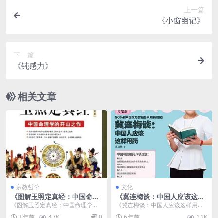
上一篇
《小窗幽记》
下一篇
《钝感力》
相关文章
宗教哲学
文化
《图解玉照定真经：中国命理
《冀连梅谈：中国人应该这样
学的开山之作》PDF图书资源
用药》
《图解玉照定真经：中国命理学的
《冀连梅谈：中国人应该这样用药
下载
开山之作》PDF图书资源下载介绍
（图解母婴版）》专为中国妈妈和
3 年前
4.7K
0
6 年前
1.1K