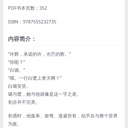
PDF书本页数：352
ISBN：9787555232735
内容简介：
“许辉，承诺的许，光芒的辉。”
“你呢？”
“白璐。”
“哦。一行白鹭上青天啊？”
白璐笑笑。
璐与鹭，她与他就像是这一字之差。
初步并不完美。
初遇时，他孤单、桀骜、逃避所有，似乎在与整个世界
为敌。