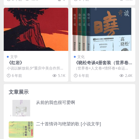
内容简介 《...
宝宝量身定制的系列作...
文学
文化
《红岩》
《晓松奇谈4册套装（世界卷
+人文卷+情怀卷+命运卷）》
小说以解放前夕“重庆中美合作所集
（世界卷+人文卷+情怀卷+命运
中营”敌我斗争为主线，展开了对当
卷）纽约人和洛杉矶人为啥互相瞧
6 年前
5.1K
6 年前
2.4K
时国统区阶级斗争...
不上？欧洲难民危机其...
文章展示
从前的我也很可爱啊
二十首情诗与绝望的歌 [小说文学]