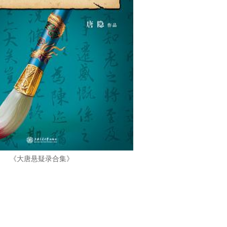
《大唐悬疑录合集》