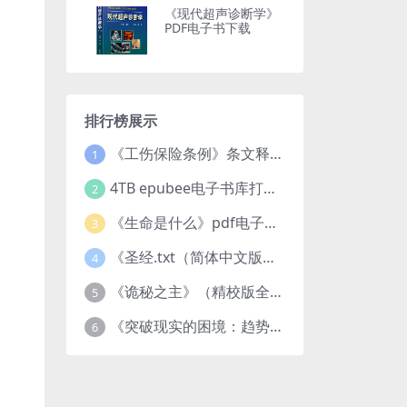
《现代超声诊断学》
PDF电子书下载
排行榜展示
《工伤保险条例》条文释义及案例分析pdf下载
1
4TB epubee电子书库打包下载
2
《生命是什么》pdf电子书下载
3
《圣经.txt（简体中文版）》作者：基督教译者：中国基督教协会
4
《诡秘之主》（精校版全本）作者：爱潜水的乌贼txt
5
《突破现实的困境：趋势、禀赋与企业家的大战略》pdf图书下载
6