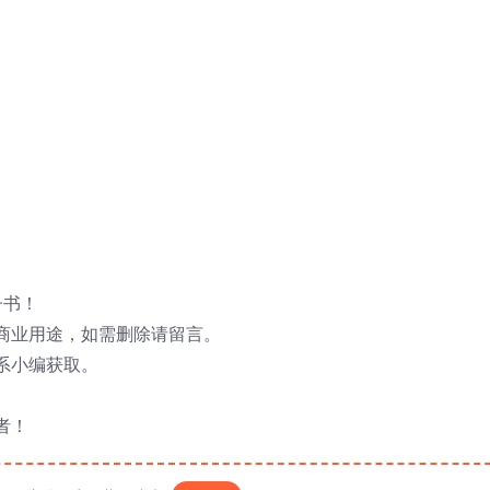
子书！
商业用途，如需删除请留言。
系小编获取。
者！