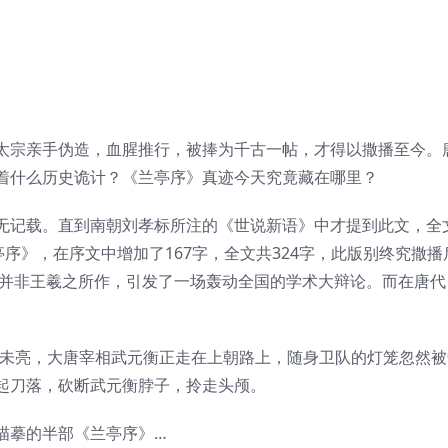
太宗亲手伪造，血腥推行，被捧为千古一帖，才得以撒播至今。
着什么历史诡计？《兰亭序》真迹今天究竟藏在哪里？
无记载。直到南朝刘孝标所注的《世说新语》中才提到此文，全
亭序》，在序文中增加了167字，全文共324字，此版别终究撒播
》并非王羲之所作，引发了一场轰动全国的学术大辩论。而在唐代
。
天光未亮，大唐宰相武元衡正走在上朝路上，随身卫队的灯笼忽然被
起刀落，砍断武元衡脖子，拎走头颅。
描摹的半部《兰亭序》…