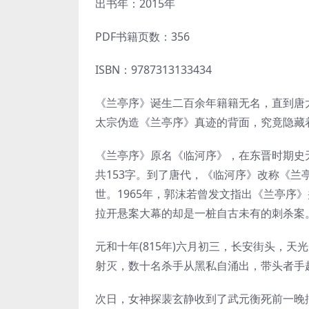
出书年：2015年
PDF书籍页数：356
ISBN：9787313133434
《兰亭序》诞生二百余年籍籍无名，直到唐
太宗伪造《兰亭序》真迹的背面，究竟隐藏
《兰亭序》原名《临河序》，在东晋时期史
共153字。到了唐代，《临河序》改称《兰
世。1965年，郭沫若曾发文指出《兰亭序
拉开悬案大幕的却是一桩自古未有的刺杀案
元和十年(815年)六月初三，长安街头，
射灭，数十名杀手从黑私自涌出，带头者手
次日，女神探裴玄静收到了武元衡死前一晚