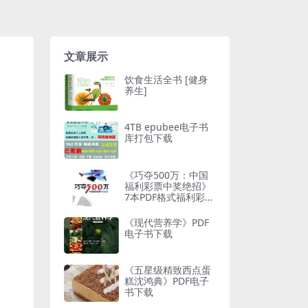
文章展示
饮食生活全书 [健身
养生]
4TB epubee电子书
库打包下载
《巧夺500万：中国
福利彩票中奖绝招》
7本PDF格式福利彩票
投注类电子书打包21
6MB
《现代营养学》PDF
电子书下载
《五星级精致西点蛋
糕沈鸿典》PDF电子
书下载