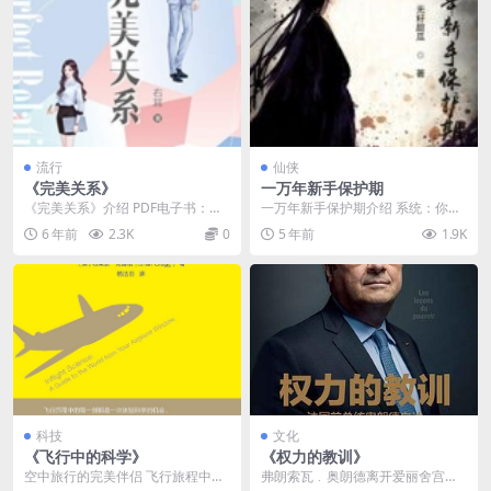
流行
仙侠
《完美关系》
一万年新手保护期
《完美关系》介绍 PDF电子书：完
一万年新手保护期介绍 系统：你穿
美联系 PDF电子书作者：右耳 出版
越了。林冲（探头瞅瞅）：外面世
6 年前
2.3K
0
5 年前
1.9K
社：青岛出...
界太危险，我要留在...
科技
文化
《飞行中的科学》
《权力的教训》
空中旅行的完美伴侣 飞行旅程中的
弗朗索瓦﹒奥朗德离开爱丽舍宫