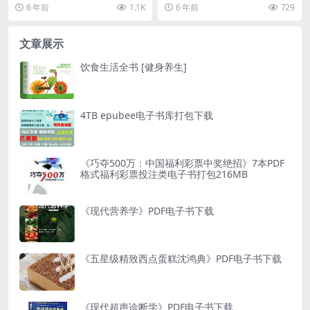
每一刻都是一次体验科学的机会，
后，首次讲述其任期内的重大内政
6 年前
1.1K
6 年前
729
而本书则是最佳的向...
和外交事务的台前幕后故...
文章展示
饮食生活全书 [健身养生]
4TB epubee电子书库打包下载
《巧夺500万：中国福利彩票中奖绝招》7本PDF
格式福利彩票投注类电子书打包216MB
《现代营养学》PDF电子书下载
《五星级精致西点蛋糕沈鸿典》PDF电子书下载
《现代超声诊断学》PDF电子书下载