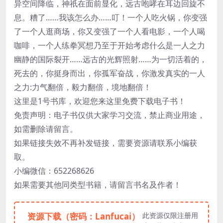
异空间降临，神祇在面前显化，远古咆哮在耳边回旋不
息。糟了……我该怎么办……叮！一个人吃火锅，你变强
了一个人逛商场，你又变强了一个人看电影，一个人喝
咖啡，一个人练拳冥想乃至于开始考虑什么是一人之力
幽静的国际裂开……远古的光辉照射……为一切活着的，
死去的，你挺身而出，你孤军奋战，你激发真实的一人
之力:力气翻倍，毅力翻倍，境地翻倍！
这里是1号书库，欢迎您来这里免费下载电子书！
免责声明：电子书仅供大家学习交流，禁止商业用途，
如需删除请留言。
如果链接失效不再补发链接，需要资源请联系小编获
取。
小编微信：652268626
如果需要其他同类型书籍，请留言书名及作者！
资源下载（密码：Lanfucai）
此资源仅限注册用