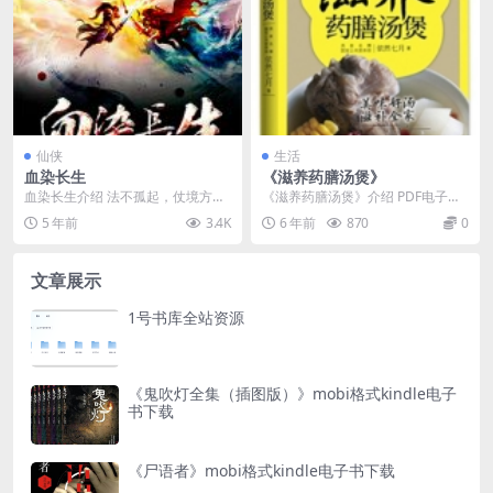
仙侠
生活
血染长生
《滋养药膳汤煲》
血染长生介绍 法不孤起，仗境方
《滋养药膳汤煲》介绍 PDF电子
生；道不虚行，遇缘则应。三度轮
书：滋补药膳汤煲 PDF电子书作
5 年前
3.4K
6 年前
870
0
回，只为重归故乡，夺...
者：依然七月 出...
文章展示
1号书库全站资源
《鬼吹灯全集（插图版）》mobi格式kindle电子
书下载
《尸语者》mobi格式kindle电子书下载