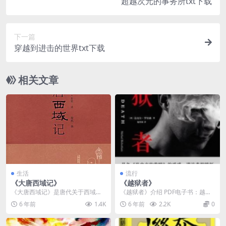
超越次元的事务所txt下载
下一篇
穿越到进击的世界txt下载
相关文章
生活
流行
《大唐西域记》
《越狱者》
《大唐西域记》是唐代关于西域的
《越狱者》介绍 PDF电子书：越狱
一部历史地理著作，作者是唐代著
者 PDF电子书作者：[澳] 迈克尔·罗
6 年前
1.4K
6 年前
2.2K
0
名高僧、佛学理论家与...
伯森 ...