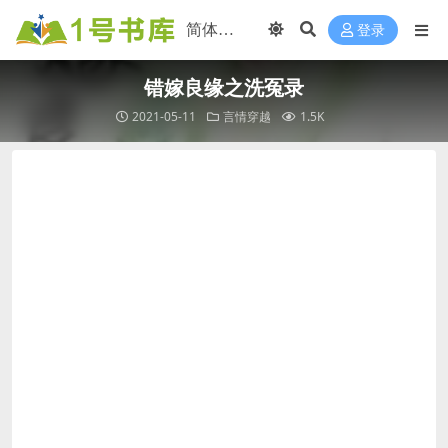
登录
错嫁良缘之洗冤录
2021-05-11
言情穿越
1.5K