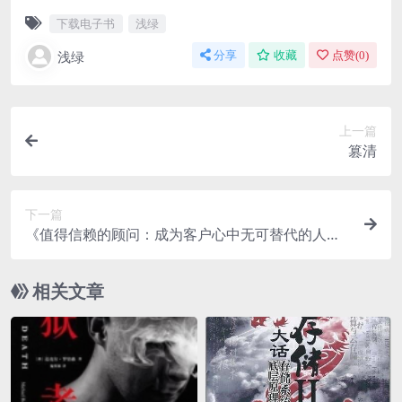
下载电子书
浅绿
浅绿
分享
收藏
点赞(
0
)
上一篇
篡清
下一篇
《值得信赖的顾问：成为客户心中无可替代的人》p
df电子书下载
相关文章