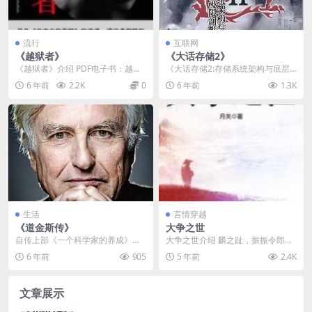
流行
互联网
《越狱者》
《大话存储2》
《越狱者》介绍 PDF电子书：越狱
《大话存储2:存储系统架构与底层
者 PDF电子书作者：[澳] 迈克尔·罗
原理极限剖析》内容简介：网络存
6 年前
2.2K
0
6 年前
1.3K
伯森 ...
储是一个涉及计算机...
生活
言情穿越
《道金斯传》
大争之世
自传上部《一个科学家的养成》以
大争之世介绍 麟之趾，振振令郎，
时间为顺序，理查德·道金斯自述了
于嗟麟兮。 麟之定，振振公姓，于
6 年前
905
5 年前
2.4K
从自己在非洲的童年...
嗟麟兮。 麟之角...
文章展示