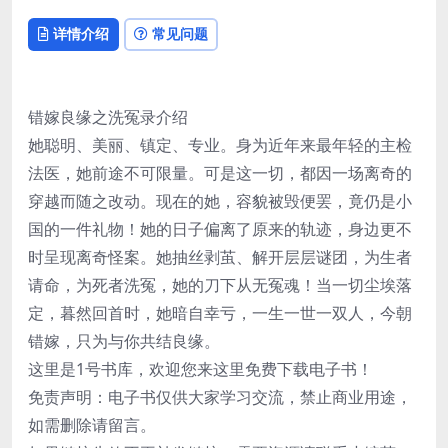
详情介绍
常见问题
错嫁良缘之洗冤录介绍
她聪明、美丽、镇定、专业。身为近年来最年轻的主检
法医，她前途不可限量。可是这一切，都因一场离奇的
穿越而随之改动。现在的她，容貌被毁便罢，竟仍是小
国的一件礼物！她的日子偏离了原来的轨迹，身边更不
时呈现离奇怪案。她抽丝剥茧、解开层层谜团，为生者
请命，为死者洗冤，她的刀下从无冤魂！当一切尘埃落
定，暮然回首时，她暗自幸亏，一生一世一双人，今朝
错嫁，只为与你共结良缘。
这里是1号书库，欢迎您来这里免费下载电子书！
免责声明：电子书仅供大家学习交流，禁止商业用途，
如需删除请留言。