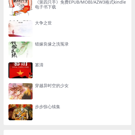
《第四只手》免费EPUB/MOBI/AZW3格式kindle
电子书下载
大争之世
错嫁良缘之洗冤录
篡清
穿越异时空的少女
步步惊心续集