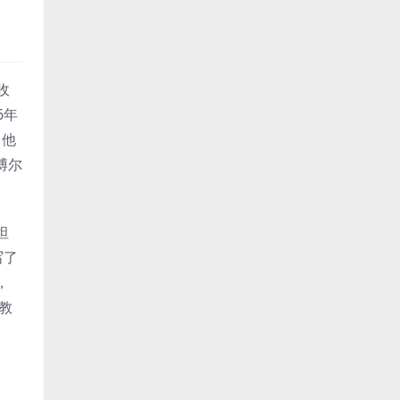
收
6年
，他
博尔
坦
写了
，
教