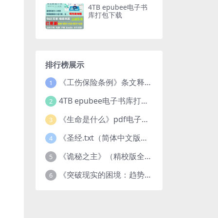
4TB epubee电子书
库打包下载
排行榜展示
《工伤保险条例》条文释义及案例分析pdf下载
1
4TB epubee电子书库打包下载
2
《生命是什么》pdf电子书下载
3
《圣经.txt（简体中文版）》作者：基督教译者：中国基督教协会
4
《诡秘之主》（精校版全本）作者：爱潜水的乌贼txt
5
《突破现实的困境：趋势、禀赋与企业家的大战略》pdf图书下载
6