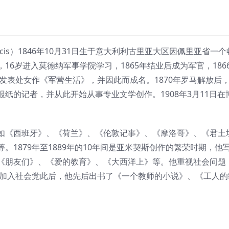
Amicis）1846年10月31日生于意大利利古里亚大区因佩里亚省一个
6岁进入莫德纳军事学院学习，1865年结业后成为军官，186
年发表处女作《军营生活》，并因此而成名。1870年罗马解放后
纸的记者，并从此开始从事专业文学创作。1908年3月11日在
如《西班牙》、《荷兰》、《伦敦记事》、《摩洛哥》、《君土
1879年至1889年的10年间是亚米契斯创作的繁荣时期，他
《朋友们》、《爱的教育》、《大西洋上》等。他重视社会问题
年加入社会党此后，他先后出书了《一个教师的小说》、《工人的