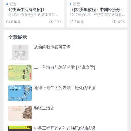
经营
经营
《[快乐生活有绝招]》
《[经济学教程：中国经济分
析]》
《快乐生活有绝招》内容丰富详
2010年的1月，经济学家吴敬琏将
尽，新颖实用，贴近生活，语言通
迎来八十岁的寿诞。对于这位中国
6 年前
1.3K
3 年前
4.9K
俗易懂，查阅方便，是一...
最著名的经济学家...
文章展示
从前的我也很可爱啊
二十首情诗与绝望的歌 [小说文学]
地球上最伟大的表演：进化的证据
动物生活史
硅谷工程师爸爸的超强思维训练课