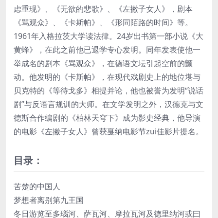
虑重现》、《无欲的悲歌》、《左撇子女人》，剧本
《骂观众》、《卡斯帕》、《形同陌路的时间》等。
1961年入格拉茨大学读法律。24岁出书第一部小说《大
黄蜂》，在此之前他已退学专心发明。同年发表使他一
举成名的剧本《骂观众》，在德语文坛引起空前的颤
动。他发明的《卡斯帕》，在现代戏剧史上的地位堪与
贝克特的《等待戈多》相提并论，他也被誉为发明“说话
剧”与反语言规训的大师。在文学发明之外，汉德克与文
德斯合作编剧的《柏林天穹下》成为影史经典，他导演
的电影《左撇子女人》曾获戛纳电影节zui佳影片提名。
目录：
苦楚的中国人
梦想者离别第九王国
冬日游览至多瑙河、萨瓦河、摩拉瓦河及德里纳河或曰