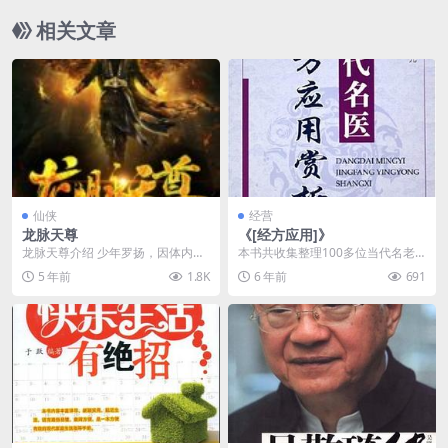
相关文章
仙侠
经营
龙脉天尊
《[经方应用]》
龙脉天尊介绍 少年罗扬，因体内被
本书共收集整理100多位当代名老
封邪龙，而身怀神级血脉，从此踏
中医应用经方治病的经验体会，按
5 年前
1.8K
6 年前
691
上一条通天之路！从...
内科各系统病证和妇...