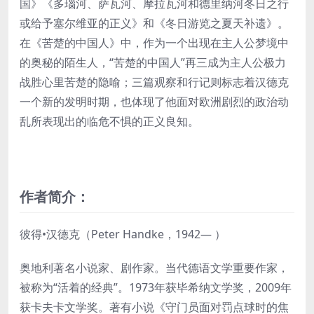
国》《多瑙河、萨瓦河、摩拉瓦河和德里纳河冬日之行
或给予塞尔维亚的正义》和《冬日游览之夏天补遗》。
在《苦楚的中国人》中，作为一个出现在主人公梦境中
的奥秘的陌生人，“苦楚的中国人”再三成为主人公极力
战胜心里苦楚的隐喻；三篇观察和行记则标志着汉德克
一个新的发明时期，也体现了他面对欧洲剧烈的政治动
乱所表现出的临危不惧的正义良知。
作者简介：
彼得•汉德克（Peter Handke，1942— ）
奥地利著名小说家、剧作家。当代德语文学重要作家，
被称为“活着的经典”。1973年获毕希纳文学奖，2009年
获卡夫卡文学奖。著有小说《守门员面对罚点球时的焦