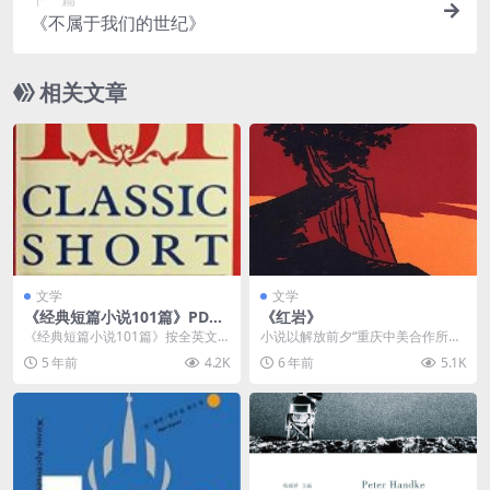
《不属于我们的世纪》
相关文章
文学
文学
《经典短篇小说101篇》PDF
《红岩》
电子书下载
《经典短篇小说101篇》按全英文
小说以解放前夕“重庆中美合作所集
版出版，西方流行口袋本。共收集
中营”敌我斗争为主线，展开了对当
5 年前
4.2K
6 年前
5.1K
了欧•亨利、杰克•...
时国统区阶级斗争...