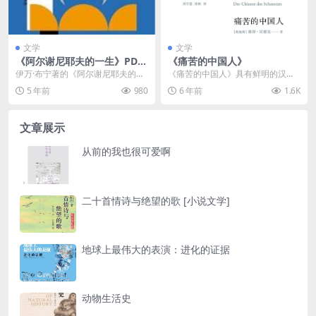
文学
文学
《阿尔谢尼耶夫的一生》PDF
《痛苦的中国人》
电子书下载
伊万·布宁著的《阿尔谢尼耶夫的一
《痛苦的中国人》具有鲜明的汉德
生(精)/双头鹰经典》是作者的自传
克风格，以近乎挽歌式的深情描写
5 年前
980
6 年前
1.6K
体长篇小说，历...
和无所畏惧的正义良知...
文章展示
从前的我也很可爱啊
二十首情诗与绝望的歌 [小说文学]
地球上最伟大的表演：进化的证据
动物生活史