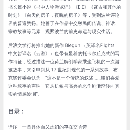
书长篇小说《书中人物游览记》《E.E》《邃古和其他的
时刻》《白天的房子，夜晚的房子》等，受到波兰评论
界的普遍赞扬。她善于在作品中交融民间传说、神话、
宗教故事等元素，观照波兰的前史命运与现实生活。
后浪文学行将推出她的新作 Bieguni（英译名Flights，
中文暂译名《云游》）也带有显着的托卡尔丘克式的写
作特征，经过描述一位荷兰解剖学家乘坐飞机的一次游
览故事，来引申到从 17 世纪到现代的一系列故事。布
克奖评委会认为，“这不是一个传统的叙述……咱们喜爱
这种叙事的声响，它从机敏与高兴的恶作剧渐渐转向真
实的情感波澜”。
目录：
译序 一首具体而又虚幻的存在交响诗