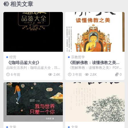
相关文章
经营
宗教哲学
《[咖啡品鉴大全]》
《图解佛教：读懂佛教之美》
PDF电子书资源下载
品味生活系列：咖啡品鉴大全，ISB
《图解释教：读懂释教之美》PDF
N：9787538156225，作者：
电子书资源下载介绍 内容简介 释
6 年前
2.4K
3 年前
2.8K
0
（日）田...
教...
文学
文学