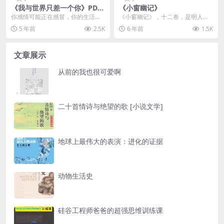
《我与世界只差一个你》PDF
《小窗幽记》
电子书下载
你感情可能正在感冒，你的生活可
《小窗幽记》，十二卷，是明人陈
能一团糟，你的世界可能只差一个
继儒撰。陈继儒（1558-1639），
5 年前
2.5K
6 年前
1.5K
最好的人……可不去经...
字仲醇，号眉...
文章展示
从前的我也很可爱啊
二十首情诗与绝望的歌 [小说文学]
地球上最伟大的表演：进化的证据
动物生活史
硅谷工程师爸爸的超强思维训练课