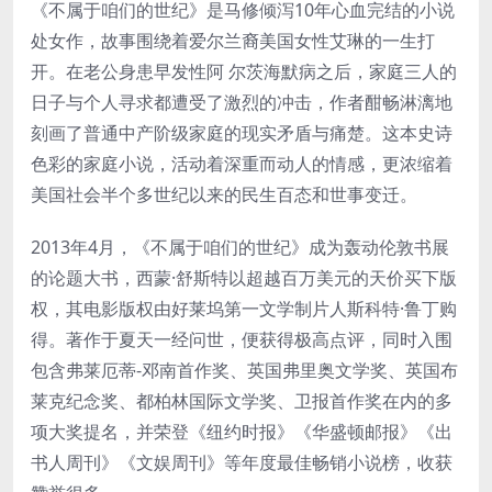
《不属于咱们的世纪》是马修倾泻10年心血完结的小说
处女作，故事围绕着爱尔兰裔美国女性艾琳的一生打
开。在老公身患早发性阿 尔茨海默病之后，家庭三人的
日子与个人寻求都遭受了激烈的冲击，作者酣畅淋漓地
刻画了普通中产阶级家庭的现实矛盾与痛楚。这本史诗
色彩的家庭小说，活动着深重而动人的情感，更浓缩着
美国社会半个多世纪以来的民生百态和世事变迁。
2013年4月，《不属于咱们的世纪》成为轰动伦敦书展
的论题大书，西蒙·舒斯特以超越百万美元的天价买下版
权，其电影版权由好莱坞第一文学制片人斯科特·鲁丁购
得。著作于夏天一经问世，便获得极高点评，同时入围
包含弗莱厄蒂-邓南首作奖、英国弗里奥文学奖、英国布
莱克纪念奖、都柏林国际文学奖、卫报首作奖在内的多
项大奖提名，并荣登《纽约时报》《华盛顿邮报》《出
书人周刊》《文娱周刊》等年度最佳畅销小说榜，收获