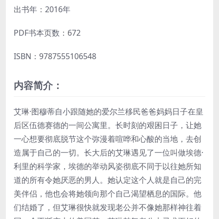
出书年：2016年
PDF书本页数：672
ISBN：9787555106548
内容简介：
艾琳·图穆蒂自小跟随她的爱尔兰移民爸爸妈妈日子在皇
后区伍德赛德的一间公寓里。长时刻的艰困日子，让她
一心想要彻底脱节这个弥漫着喧哗和心酸的当地，去创
造属于自己的一切。长大后的艾琳遇见了一位叫做埃德·
利里的科学家，埃德的举动风姿彻底不同于以往她所知
道的所有令她厌恶的男人。她认定这个人就是自己的完
美伴侣，他也会将她领向那个自己渴望栖息的国际。他
们结婚了，但艾琳很快就发现老公并不像她那样神往着