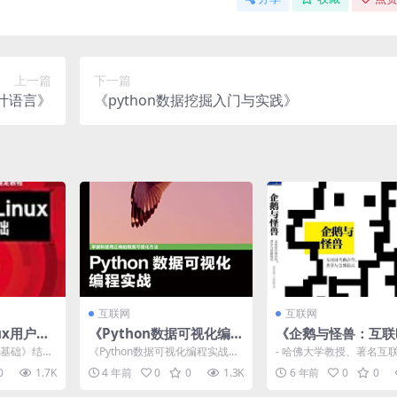
上一篇
下一篇
计语言》
《python数据挖掘入门与实践》
互联网
互联网
nux用户基
《Python数据可视化编程
《企鹅与怪兽：互联
下载
实战》免费pdf书籍下载
的合作、共享与创新
x用户基础》结合
《Python数据可视化编程实战》
- 哈佛大学教授、著名互
式》
5（RHEL
免费pdf书籍下载介绍 电子书：P
家、哈佛大学伯克曼互联
0
1.7K
4 年前
0
0
1.3K
6 年前
0
0
ython数...
会研究中心主任、TE...