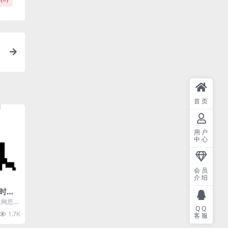
首页
用户
中心
会员
介绍
时代
模
联网思想
QQ
网与社
1.7K
客服