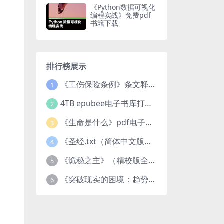
《Python数据可视化
编程实战》免费pdf
书籍下载
排行榜展示
《工伤保险条例》条文释义及案例分析pdf下载
1
4TB epubee电子书库打包下载
2
《生命是什么》pdf电子书下载
3
《圣经.txt（简体中文版）》作者：基督教译者：中国基督教协会
4
《诡秘之主》（精校版全本）作者：爱潜水的乌贼txt
5
《突破现实的困境：趋势、禀赋与企业家的大战略》pdf图书下载
6