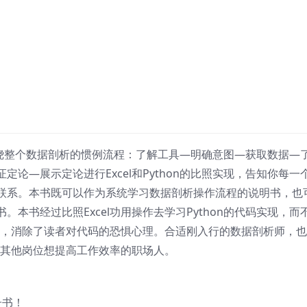
析》围绕整个数据剖析的惯例流程：了解工具—明确意图—获取数据—
论—展示定论进行Excel和Python的比照实现，告知你每一
联系。本书既可以作为系统学习数据剖析操作流程的说明书，也
本书经过比照Excel功用操作去学习Python的代码实现，而
门槛，消除了读者对代码的恐惧心理。合适刚入行的数据剖析师，
从事其他岗位想提高工作效率的职场人。
子书！