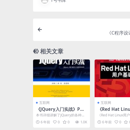
《C程序设
相关文章
互联网
互联网
《JQuery入门实战》PDF
《Red Hat Li
电子书下载
础》PDF电子书
本书详细讲解了JQuery的各种方
《Red Hat Linu
法和使用技巧，读者可以系统地
最新红帽企业版Linux
6 年前
0
0
1.0K
6 年前
0
掌握JQuery中...
5...