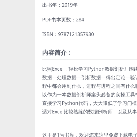
出书年：2019年
PDF书本页数：284
ISBN：9787121357930
内容简介：
比照Excel，轻松学习Python数据剖
数据—处理数据—剖析数据—得出定论—验证定
程中都会用到什么，进程与进程之间有什么
以作为一本数据剖析师案头必备的实操工具书。
直接学习Python代码，大大降低了学习
适对Excel比较熟练的数据剖析师，以及
这里是1号书库，欢迎您来这里免费下载电