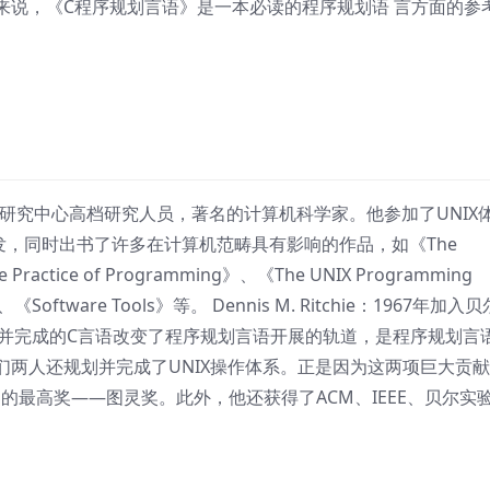
来说，《C程序规划言语》是一本必读的程序规划语 言方面的参
验室计算科学研究中心高档研究人员，著名的计算机科学家。他参加了UNIX
发，同时出书了许多在计算机范畴具有影响的作品，如《The
e Practice of Programming》、《The UNIX Programming
、《Software Tools》等。 Dennis M. Ritchie：1967年加入
共同规划并完成的C言语改变了程序规划言语开展的轨道，是程序规划言
两人还规划并完成了UNIX操作体系。正是因为这两项巨大贡
得了计算机界的最高奖——图灵奖。此外，他还获得了ACM、IEEE、贝尔实