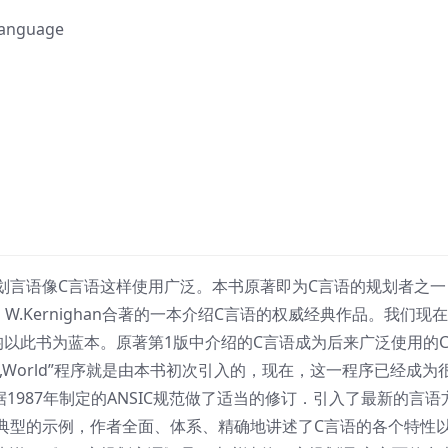
anguage
划言语像C言语这样使用广泛。本书原著即为C言语的规划者之一
rian W.Kernighan合著的一本介绍C言语的权威经典作品。我们现
以此书为蓝本。原著第1版中介绍的C言语成为后来广泛使用的
o,World”程序就是由本书初次引入的，现在，这一程序已经成为
1987年制定的ANSIC规范做了适当的修订．引入了最新的言语
典型的示例，作者全面、体系、精确地讲述了C言语的各个特性