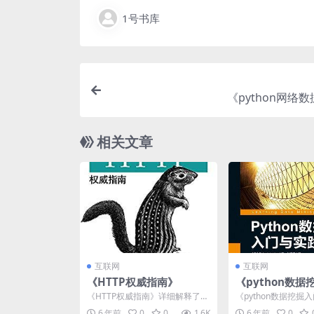
1号书库
《python网络
相关文章
互联网
互联网
《HTTP权威指南》
《python数
实践》
《HTTP权威指南》详细解释了H
《python数据挖掘
TTP协议，包括HTTP是如何工作
本书作为数据挖掘入
6 年前
0
0
1.6K
6 年前
0