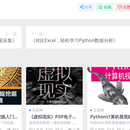
分享
收藏
点赞
上一篇
下一篇
数据采集》
《对比Excel，轻松学习Python数据分析》
互联网
互联网
据挖掘入门与
《虚拟现实》PDF电子书
Python计算机视觉
下载
入门与实践》
虚拟现实既是一场科技探险，也
Python计算机视觉编程介
门读物，介
是一场文化盛宴。在这本书
thon计算机视觉编程》
0
853
5 年前
0
0
1.3K
4 年前
0
0