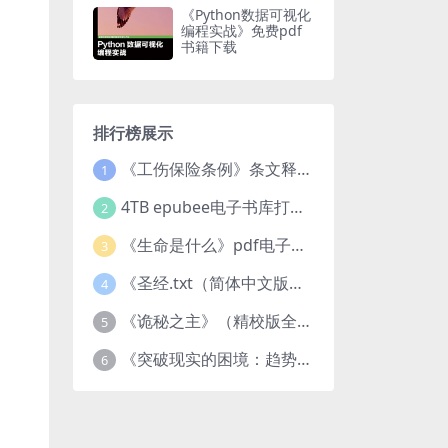
《Python数据可视化
编程实战》免费pdf
书籍下载
排行榜展示
《工伤保险条例》条文释义及案例分析pdf下载
1
4TB epubee电子书库打包下载
2
《生命是什么》pdf电子书下载
3
《圣经.txt（简体中文版）》作者：基督教译者：中国基督教协会
4
《诡秘之主》（精校版全本）作者：爱潜水的乌贼txt
5
《突破现实的困境：趋势、禀赋与企业家的大战略》pdf图书下载
6