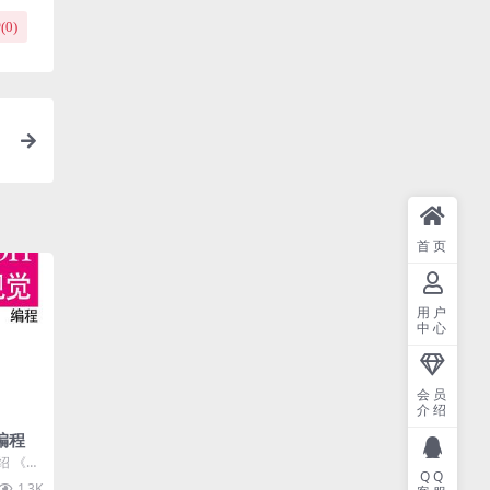
(
0
)
首页
用户
中心
会员
介绍
编程
绍 《py
QQ
是计算机
1.3K