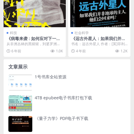
科技
社会科学
《病毒来袭 : 如何应对下一场
《远古外星人：如果我们并非
流行病的暴发》
地球的主人，他们会回来吗》
从非洲丛林的黑猩猩，到婆罗洲雨
书名：远古外星人 作者：[英]菲利
pdf下载
林的猎人追踪，作者将自己研究的
普·科彭斯 出版社：江苏人民出版社
6 年前
1.0K
4 年前
1.2K
亲身体验写成文字，带...
副标题：如...
文章展示
1号书库全站资源
4TB epubee电子书库打包下载
《量子力学》PDF电子书下载