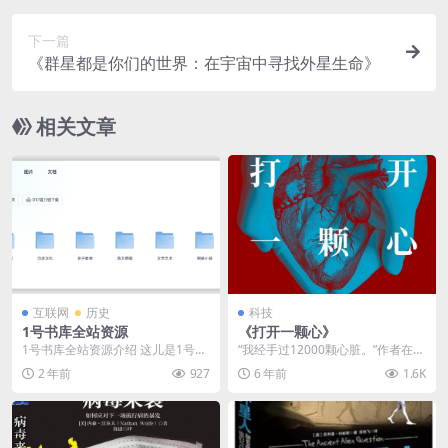
下一篇
《群星都是你们的世界：在宇宙中寻找外星生命》
相关文章
互联网
历史
科技
1号书库全站资源
《打开一颗心》
1号书库全站资源介绍 这儿是1号书
“我经手过12000颗心脏。”作者在心
库，欢迎您来这儿免费下载电子
外科暨胸外科从业数十年，手术成
2 年前
927
6 年前
1.6K
书！ 免责声明：电...
绩卓著。本书...