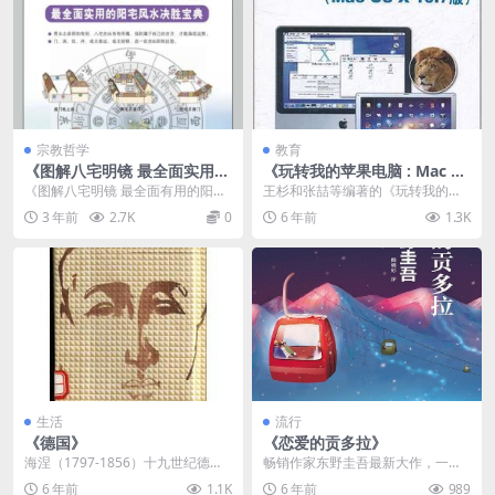
宗教哲学
教育
《图解八宅明镜 最全面实用的
《玩转我的苹果电脑 : Mac O
阳宅风水决胜宝典》PDF免费
S X 10.7版》
《图解八宅明镜 最全面有用的阳宅
王杉和张喆等编著的《玩转我的苹
下载
风水决胜宝典》PDF免费下载介绍
果电脑》以循序渐进的方式，全面
3 年前
2.7K
0
6 年前
1.3K
...
系统地介绍了Mac ...
生活
流行
《德国》
《恋爱的贡多拉》
海涅（1797-1856）十九世纪德国
畅销作家东野圭吾最新大作，一个
杰出的革命民主主义诗人和政论
渣男引发的一连串悲情事件。作品
6 年前
1.1K
6 年前
989