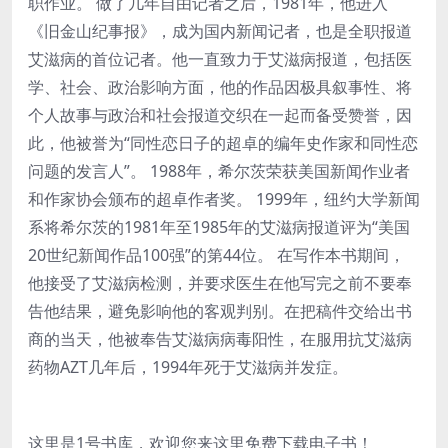
职作业。 做了几年自由记者之后，1981年，他进入
《旧金山纪事报》，成为国内新闻记者，也是全职报道
艾滋病的首位记者。他一直致力于艾滋病报道，包括医
学、社会、政治影响方面，他的作品因极具叙事性、将
个人故事与政治和社会报道交织在一起而备受赞誉，因
此，他被誉为“同性恋日子的超卓的编年史作家和同性恋
问题的发言人”。 1988年，希尔茨荣获美国新闻作业者
和作家协会颁布的超卓作者奖。 1999年，纽约大学新闻
系将希尔茨的1981年至1985年的艾滋病报道评为“美国
20世纪新闻作品100强”的第44位。 在写作本书期间，
他接受了艾滋病检测，并要求医生在他写完之前不要奉
告他结果，避免影响他的客观判别。在把稿件交给出书
商的当天，他被奉告艾滋病病毒阳性，在服用抗艾滋病
药物AZT几年后，1994年死于艾滋病并发症。
这里是1号书库，欢迎您来这里免费下载电子书！