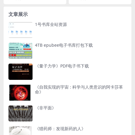
家，生于犹太商...
描述了4对男女的情感...
文章展示
1号书库全站资源
4TB epubee电子书库打包下载
《量子力学》PDF电子书下载
《自我实现的宇宙 : 科学与人类意识的阿卡莎革
命》
《非平面》
《猎药师：发现新药的人》