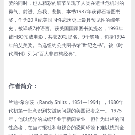
婪的同时，也以精彩的细节呈现了人类在逝世危机时的
勇气、前进、忘我、悲悯。本书1987年获得石墙图书
奖，作为20世纪美国同性恋历史上最具预见性的编年
史，被译成7种语言。获美国国家图书奖提名，1993年
被HBO拍成电影，共获20项提名、9个奖项，包括1994
年的艾美奖。当选纽约公共图书馆“世纪之书”。被《时
代周刊》列为“百大非虚构经典”。
作者简介：
兰迪•希尔茨（Randy Shilts，1951—1994），1980年
代初第一批意识到艾滋病问题的美国记者之一。 1975
年，他以优异的成绩毕业于新闻专业，但作为出柜的同
性恋者，在当时报社和电视台的恐同环境下难以找到全