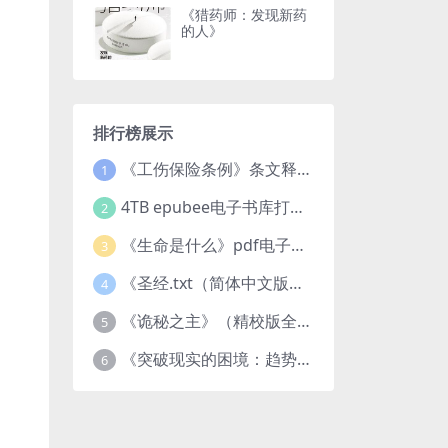
《猎药师：发现新药
的人》
排行榜展示
《工伤保险条例》条文释义及案例分析pdf下载
1
4TB epubee电子书库打包下载
2
《生命是什么》pdf电子书下载
3
《圣经.txt（简体中文版）》作者：基督教译者：中国基督教协会
4
《诡秘之主》（精校版全本）作者：爱潜水的乌贼txt
5
《突破现实的困境：趋势、禀赋与企业家的大战略》pdf图书下载
6