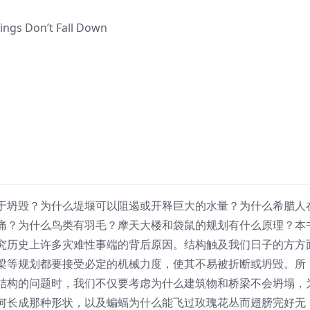
s Don’t Fall Down
于坍毁？为什么堤堰可以阻遏或开释巨大的水量？为什么希腊人
痛？为什么鸟类有羽毛？摩天大楼和袋鼠的规划有什么原理？本
究历史上许多灾难性事端的背后原因。结构触及我们日子的方方
梁等规划都要接受必定的机械力度，使其不易被折断或坍毁。所
结构的问题时，我们不仅要考虑为什么建筑物和桥梁不会坍塌，
何长成那种形状，以及蝙蝠为什么能飞过玫瑰花丛而翅膀完好无