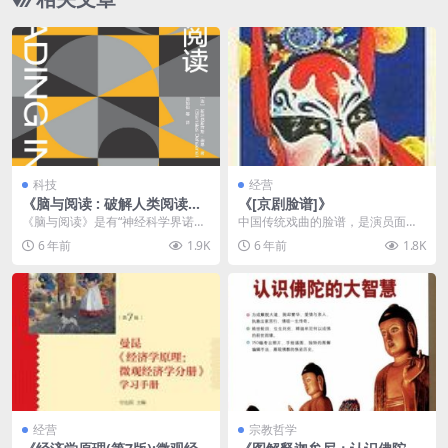
科技
经营
《脑与阅读 : 破解人类阅读之
《[京剧脸谱]》
谜》
《脑与阅读》是有“神经科学界诺贝
中国传统戏曲的脸谱，是演员面部
尔奖”之称的大脑奖获得者、脑科学
分妆的一种程式。一般应用干净、
6 年前
1.9K
6 年前
1.8K
领域的大神级专家...
丑两个行当，其中各种...
经营
宗教哲学