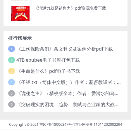
《沟通力就是销售力》pdf资源免费下载
排行榜展示
《工伤保险条例》条文释义及案例分析pdf下载
1
4TB epubee电子书库打包下载
2
《生命是什么》pdf电子书下载
3
《圣经.txt（简体中文版）》作者：基督教译者：中国基督教协会
4
《诡秘之主》（精校版全本）作者：爱潜水的乌贼txt
5
《突破现实的困境：趋势、禀赋与企业家的大战略》pdf图书下载
6
Copyright © 2021
吉ICP备18006347号-1
京公网安备 11011202002294