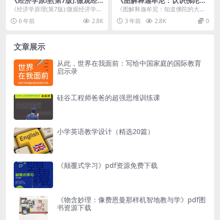
《经济学原理(第7版):微观经
《图解释迦牟尼：认识佛陀的
济学分册》
大智慧》PDF电子书下载
《经济学原理(第7版):微观经济学分
《图解释迦牟尼：知道佛陀的大智
册》介绍 PDF电子书：经济学原理
慧》PDF电子书下载介绍 内容简介
6 年前
2.8K
3 年前
2.8K
0
(第7版)...
...
文章展示
从此，世界在我面前：写给中国家庭的国际教育
启示录
硅谷工程师爸爸的超强思维训练课
小学英语教学设计（精选20篇）
《颠覆式学习》pdf资源免费下载
《物含妙理：像费恩曼那样机智地教与学》pdf图
书资源下载