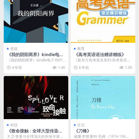
悬疑
教育
《我的阴阳两界》kindle电子
《高考英语语法精讲精练》
书EPUB/MOBI/AZW3格式下
《我的阴阳两界》kindle电子书EPU
《新东方高考英语系列:高考英语语
载
B/MOBI/AZW3格式下载介绍 书
法精讲精练》融入北京新东方学校
4 年前
1.4K
6 年前
1.0K
名...
中学部优秀教师们的...
科技
生活
《致命接触 : 全球大型传染病
《刀锋》
探秘之旅》
大卫·奎曼与全球顶尖的疾病专家展
威廉·萨默塞特·毛姆（1874-196