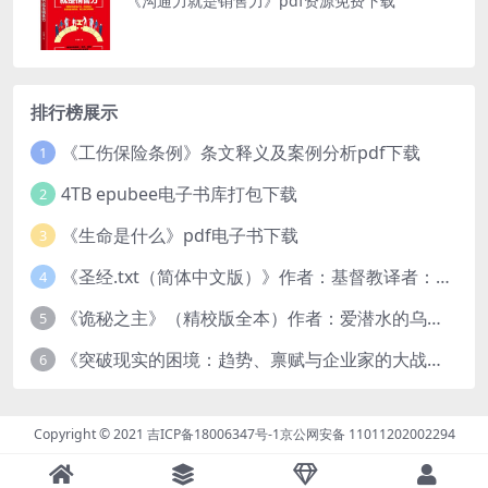
《沟通力就是销售力》pdf资源免费下载
排行榜展示
《工伤保险条例》条文释义及案例分析pdf下载
1
4TB epubee电子书库打包下载
2
《生命是什么》pdf电子书下载
3
《圣经.txt（简体中文版）》作者：基督教译者：中国基督教协会
4
《诡秘之主》（精校版全本）作者：爱潜水的乌贼txt
5
《突破现实的困境：趋势、禀赋与企业家的大战略》pdf图书下载
6
Copyright © 2021
吉ICP备18006347号-1
京公网安备 11011202002294