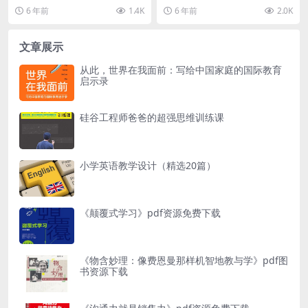
开了一项惊险、刺激的冒险之旅：
5），英国著名小说家、戏剧家。
6 年前
1.4K
6 年前
2.0K
在中国网捕蝙蝠，在...
《刀锋》是他...
文章展示
从此，世界在我面前：写给中国家庭的国际教育
启示录
硅谷工程师爸爸的超强思维训练课
小学英语教学设计（精选20篇）
《颠覆式学习》pdf资源免费下载
《物含妙理：像费恩曼那样机智地教与学》pdf图
书资源下载