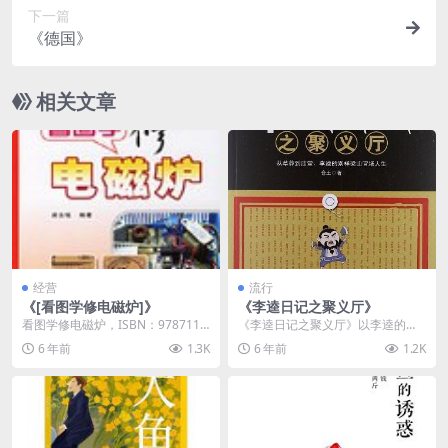
下一篇
《德国》
相关文章
经营
流行
《[看图学修电磁炉]》
《李逵日记之聚义厅》
看图学修电磁炉，ISBN：9787115
《李逵日记之聚义厅》以李逵的官
157096，作者：梁吉铭 编著...
场升迁经历为蓝本，写出了梁山中
6 年前
1.3K
6 年前
1.2K
的人性百态与人情翻覆...