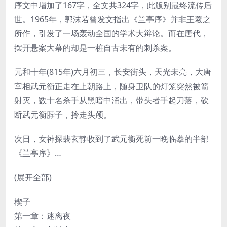
序文中增加了167字，全文共324字，此版别最终流传后
世。1965年，郭沫若曾发文指出《兰亭序》并非王羲之
所作，引发了一场轰动全国的学术大辩论。而在唐代，
摆开悬案大幕的却是一桩自古未有的刺杀案。
元和十年(815年)六月初三，长安街头，天光未亮，大唐
宰相武元衡正走在上朝路上，随身卫队的灯笼突然被箭
射灭，数十名杀手从黑暗中涌出，带头者手起刀落，砍
断武元衡脖子，拎走头颅。
次日，女神探裴玄静收到了武元衡死前一晚临摹的半部
《兰亭序》…
(展开全部)
楔子
第一章：迷离夜