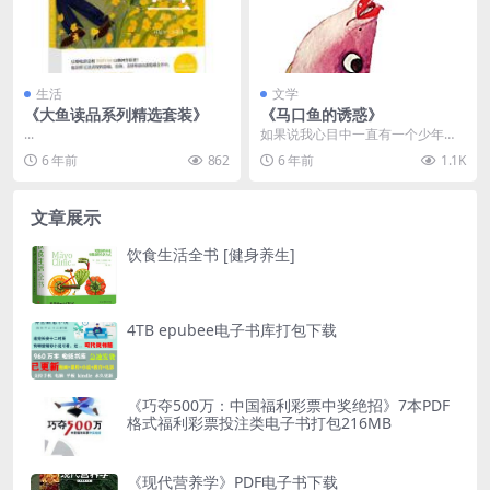
生活
文学
《大鱼读品系列精选套装》
《马口鱼的诱惑》
...
如果说我心目中一直有一个少年诗
人形象的话，这个人就是张万新。
6 年前
862
6 年前
1.1K
中国当代，也有一些诗...
文章展示
饮食生活全书 [健身养生]
4TB epubee电子书库打包下载
《巧夺500万：中国福利彩票中奖绝招》7本PDF
格式福利彩票投注类电子书打包216MB
《现代营养学》PDF电子书下载