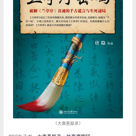
《大唐悬疑录》