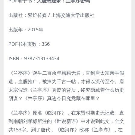
PDF电子书：
大唐悬疑录：兰亭序密码
出版社：紫焰传媒 / 上海交通大学出版社
出版年：2015年
PDF书本页数：356
ISBN：9787313133434
《兰亭序》诞生二百余年籍籍无名，直到唐太宗亲手假
造，血腥推广，被捧为千古一帖，才得以流传至今。唐
太宗假造《兰亭序》真迹的背后，终究隐藏着什么历史
阴谋？《兰亭序》真迹今日究竟藏在哪里？
《兰亭序》原名《临河序》，在东晋时期史无记载。直
到南朝刘孝标所注的《世说新语》中才说到此文，全文
共153字。到了唐代，《临河序》改称《兰亭序》，在