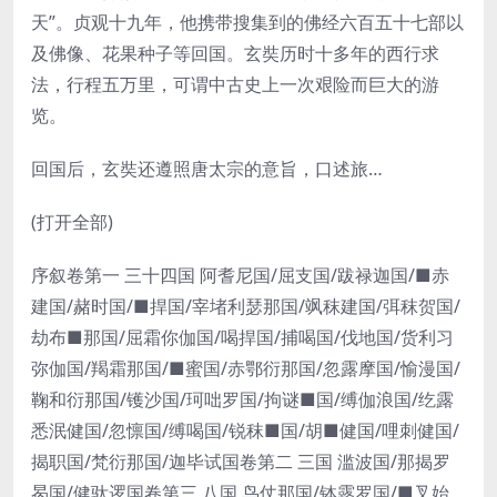
天”。贞观十九年，他携带搜集到的佛经六百五十七部以
及佛像、花果种子等回国。玄奘历时十多年的西行求
法，行程五万里，可谓中古史上一次艰险而巨大的游
览。
回国后，玄奘还遵照唐太宗的意旨，口述旅…
(打开全部)
序叙卷第一 三十四国 阿耆尼国/屈支国/跋禄迦国/■赤
建国/赭时国/■捍国/宰堵利瑟那国/飒秣建国/弭秣贺国/
劫布■那国/屈霜你伽国/喝捍国/捕喝国/伐地国/货利习
弥伽国/羯霜那国/■蜜国/赤鄂衍那国/忽露摩国/愉漫国/
鞠和衍那国/镬沙国/珂咄罗国/拘谜■国/缚伽浪国/纥露
悉泯健国/忽懔国/缚喝国/锐秣■国/胡■健国/哩刺健国/
揭职国/梵衍那国/迦毕试国卷第二 三国 滥波国/那揭罗
曷国/健驮逻国卷第三 八国 鸟仗那国/钵露罗国/■叉始