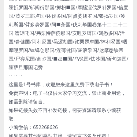
瞿折罗国/邬闽衍那国/掷枳■国/摩醯湿伐罗补罗国/信度
国/茂罗三部卢国/钵伐多国/阿点婆翅罗国/狼揭罗国/波
剌斯国/臂多势罗国/阿■荼国/伐刺孥国卷第十二 二十二
国 漕矩吒国/弗栗恃萨傥那国/安哩罗缚国/阔悉多国/活
国/瞢健国/阿利尼国/曷逻胡国/讫栗瑟摩国/钵利曷国/咽
摩哩罗国/钵铎创那国/淫薄健国/屈浪擎国/达摩悉铁帝
国/尸弃尼国/商弥国/■盘■国/乌铩国/怯沙国/斫句迦国/
瞿萨旦那国记赞
· · · · · ·
这里是1号书库，欢迎您来这里免费下载电子书！
免责声明：电子书仅供大家学习交流，禁止商业用途，
如需删除请留言。
如果链接失效不再补发链接，需要资源请联系小编获
取。
小编微信：652268626
如果需要其他同类型书籍，请留言书名及作者！