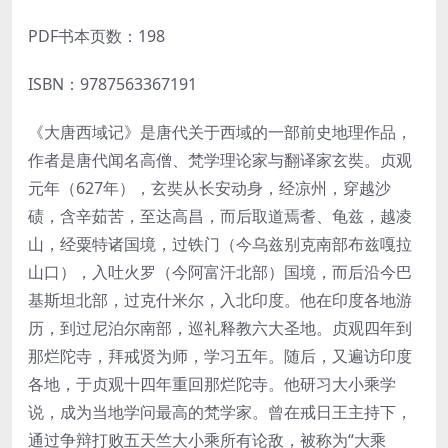
PDF书本页数：198
ISBN：9787563367191
《大唐西域记》是唐代关于西域的一部前史地理作品，
作者是唐代闻名高僧、梵学理论家与翻译家玄奘。贞观
元年（627年），玄奘从长安动身，经凉州，穿越沙
碛，含辛茹苦，至达高昌，而后取道焉耆、龟兹，越凌
山，经粟特诸国境，过铁门（今乌兹别克南部布兹嘎拉
山口），入吐火罗（今阿富汗北部）国境，而后沿今巴
基斯坦北部，过克什米尔，入北印度。他在印度各地游
历，到过尼泊尔南部，巡礼释教六大圣地。贞观四年到
那烂陀寺，拜戒贤为师，学习五年。随后，又遍访印度
各地，于贞观十四年重回那烂陀寺。他研习大小乘学
说，成为当地学问最高的梵学家。曾在戒日王主持下，
通过争辩打败五天竺大小乘所有论敌，被称为“大乘