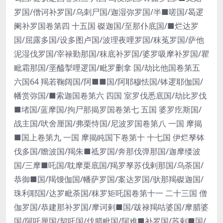
罗国/僧诃补罗国/乌刺尸国/迦湿弥罗国/半■嗟国/曷逻
阑补罗国卷第四 十五国 磔迦国/至那仆底国/■烂达罗
国/屈露多国/设多图卢国/波理夜哩罗国/秣菟罗国/萨他
泥湿伐罗国/宰禄勤那国/秣底补罗国/婆罗吸摩补罗国/瞿
毗霜那国/垩醯掣哩逻国/毗罗删拿 国/劫比他国卷第五
六国64 羯若鞠阔国/阿■■国/阿耶穆怯国/钵逻耶伽国/
幡赏弥国/■索迦国卷第六 四国 室罗伐悉底国/劫比罗伐
■堵国/蓝摩国/拘尸那揭罗国卷第七 五国 婆罗疙斯国/
战主国/吠舍厘国/弗栗恃国/尼波罗国卷第八 一国 摩揭
■国上卷第九 一国 摩揭盹国下卷第十 十七国 伊烂孥钵
伐多国/瞻波国/羯朱■祗罗国/奔那伐弹那国/迦摩缕波
国/三摩■吒国/耽摩栗底国/羯罗孥苏伐剌那国/乌荼国/
恭御■国/羯馒伽国/幡萨罗国/案达罗国/驮那羯磔迦国/
珠利耶国/达罗毗荼国/秣罗矩吒国卷第十一 二十三国 僧
伽罗国/恭建那补罗国/摩诃剌■国/跋禄羯咕婆国/摩腊婆
国/阿吒厘国/契吒国/伐腊毗国/阿难■补罗国/苏剌■国/