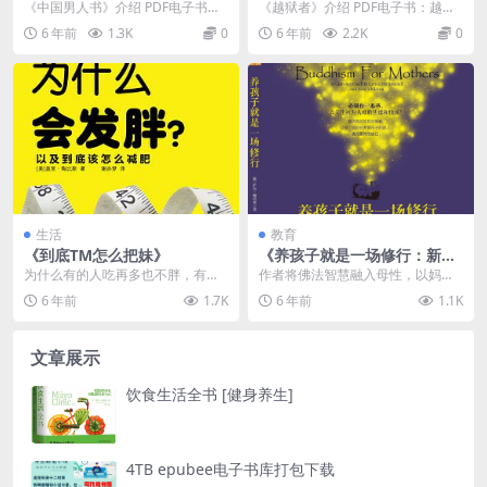
《中国男人书》介绍 PDF电子书：
《越狱者》介绍 PDF电子书：越狱
我国男人书 PDF电子书作者：王
者 PDF电子书作者：[澳] 迈克尔·罗
6 年前
1.3K
0
6 年前
2.2K
0
琦//田原 出...
伯森 ...
生活
教育
《到底TM怎么把妹》
《养孩子就是一场修行：新手
妈妈减压经典》
为什么有的人吃再多也不胖，有的
作者将佛法智慧融入母性，以妈妈
人喝凉水也发胖？为什么严格、认
们的生活作为出发点：对妈妈而
6 年前
1.7K
6 年前
1.1K
真节食的人依旧会遭遇...
言，重要的议题有哪些？...
文章展示
饮食生活全书 [健身养生]
4TB epubee电子书库打包下载