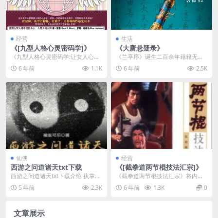
经营
生活
《[九型人格心灵密码学]》
《大唐悬疑录》
《九型人格心灵密码学:让女人心想
《兰亭序》诞生二百余年籍籍无
事成的性格能量书》的主要内容
名，直到唐太宗亲手伪造，血腥推
6 年前
1.1K
6 年前
2.5K
是：二十一世纪的今天...
行，被捧为千古一帖，才...
仙侠
经营
西游之问道诸天txt下载
《[截拳道两节棍技法汇宗]》
西游之问道诸天txt下载介绍 执掌诸
《截拳道两节棍技法汇宗》将内容
天轮回钟，纵横诸天国际！穿越到
分成舞花训练和实战应用两大部
5 年前
2.3K
6 年前
1.3K
0
西游国际里，莫...
分，从两节棍技艺的初、...
文章展示