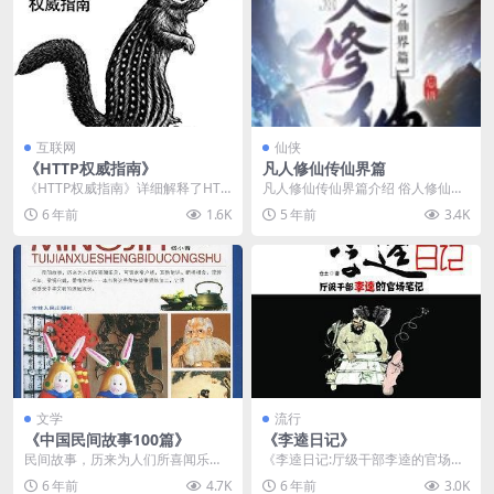
互联网
仙侠
《HTTP权威指南》
凡人修仙传仙界篇
《HTTP权威指南》详细解释了HTT
凡人修仙传仙界篇介绍 俗人修仙，
P协议，包括HTTP是如何工作的，
风云再起时空络绎，轮回反转金仙
6 年前
1.6K
5 年前
3.4K
如何用HT...
太乙，大罗道祖三千...
文学
流行
《中国民间故事100篇》
《李逵日记》
民间故事，历来为人们所喜闻乐
《李逵日记:厅级干部李逵的官场笔
见，可谓家喻户晓，耳熟能详。断
记(1112-1123)》最初发于天涯论坛
6 年前
4.7K
6 年前
3.0K
桥相会，流传千年；梁祝...
上，一...