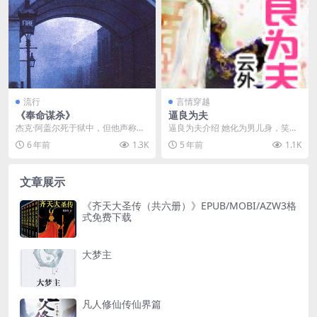
流行
言情穿越
《奉命谋杀》
逼良为夫
杰克·阿盖尔死于狱中，但他声称自
逼良为夫介绍 她化为男儿身，笑谈
己是清白的；他赌咒发誓说，她养
之中逗弄纨绔，苦中作乐玩转古
6 年前
1.3K
5 年前
1.1K
母在自家书房被人用...
代，发扬创新精力，大...
文章展示
《齐天大圣传（共六册）》EPUB/MOBI/AZW3格
式免费下载
大梦主
凡人修仙传仙界篇