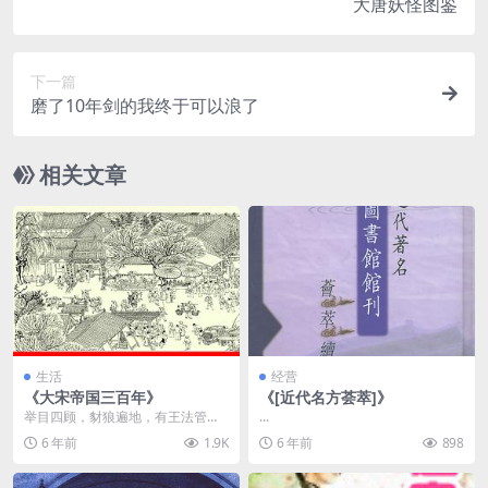
大唐妖怪图鉴
下一篇
磨了10年剑的我终于可以浪了
相关文章
生活
经营
《大宋帝国三百年》
《[近代名方荟萃]》
举目四顾，豺狼遍地，有王法管不
...
住的藩镇，有分庭抗礼的藩镇，有
6 年前
1.9K
6 年前
898
垂垂欲动的藩镇，更有...