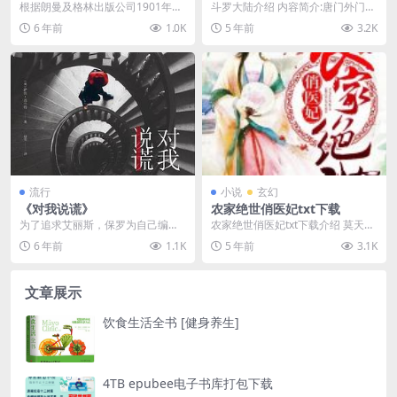
根据朗曼及格林出版公司1901年版
斗罗大陆介绍 内容简介:唐门外门弟
译出 该书是宗教学的重要代表著作
子唐三，因偷学内门绝学为唐门所
6 年前
1.0K
5 年前
3.2K
之一...
不容，跳崖明志时...
流行
小说
玄幻
《对我说谎》
农家绝世俏医妃txt下载
为了追求艾丽斯，保罗为自己编造
农家绝世俏医妃txt下载介绍 莫天星
了一个完美身世，然而他不知道的
现代神医宗族的嫡传人，刚穿越过
6 年前
1.1K
5 年前
3.1K
是，艾丽斯本就认识他...
来就面对渣男要...
文章展示
饮食生活全书 [健身养生]
4TB epubee电子书库打包下载