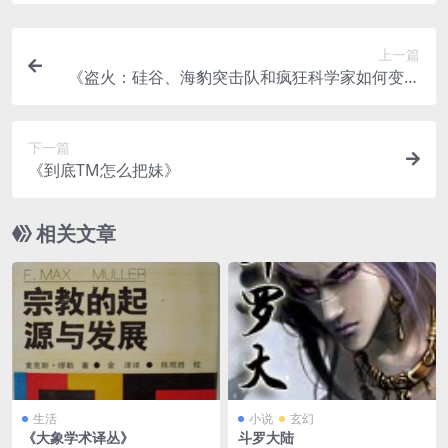
上一篇
《盗火：硅谷、海豹突击队和疯狂科学家如何变革
我们的工作和生活》
下一篇
《到底TM怎么把妹》
相关文章
生活
小说
玄幻
《大象学术译丛》
斗罗大陆