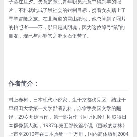
子命在旦夕。失意的东京青年职员无意中得到羊的照
片，不料就此成了黑社会的钳制目标，携着女友踏上了
寻羊冒险之旅。在北海道的雪山绝地，他总算到了照片
的拍照者——不，那只是其阴魂，因为这位绰号“鼠”的
朋友，现已与那罪恶之源玉石俱焚了。
作者简介：
村上春树，日本现代小说家，生于京都伏见区。结业于
早稻田大学第一文学部演剧科，亦拿手美国文学的翻
译，29岁开始写作，第一部著作《且听风吟》即取得日
本群像新人奖，1987年第五部长篇小说《挪威的森林》
上市至2010年在日本热销一千万册，国内简体版到2004