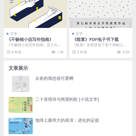
文学
文学
《不畅销小说写作指南》
《暗算》PDF电子书下载
《不畅销小说写作指南》是大头马
《暗算》依然讲述了那个神秘之地
近年来的作品合集。故事精巧荒
——"701"的故事，依然是一些迷而
6 年前
1.3K
5 年前
3.5K
诞，讽刺和象征意味十足...
不宣的天才人才...
文章展示
从前的我也很可爱啊
二十首情诗与绝望的歌 [小说文学]
地球上最伟大的表演：进化的证据