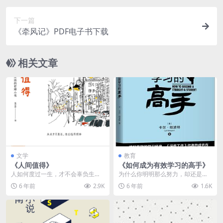
下一篇
《牵风记》PDF电子书下载
相关文章
文学
教育
《人间值得》
《如何成为有效学习的高手》
人如何度过一生，才不会辜负生
为什么你明明那么努力，却还是没
命？面对人生的终极问题，当了70
有进步？为什么你拼尽全力学习，
6 年前
2.9K
6 年前
1.6K
年心理医生的作者中村...
得到的却比那些看起来...