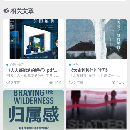
相关文章
心理书籍
文学
《人人都能梦的解析》pdf电
《太古和其他的时间》
子书免费下载
书名：人人都能梦的解析 作者：高
《太古和其他的时间》是波兰当代
铭 出书社：北京联合出书集团 出书
著名作家奥尔加·托卡尔丘克的成名
3 年前
1.1K
6 年前
1.8K
年：2019-...
作。小说共84个章...