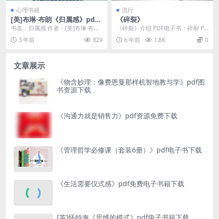
心理书籍
流行
[美]布琳·布朗《归属感》pdf
《碎裂》
免费电子书下载
书名：归属感 作者：[美]布琳·布朗
《碎裂》介绍 PDF电子书：碎裂 PD
出版社：中信出版社 译者：邓樱 出
F电子书作者：[澳]迈克尔·罗伯森 出
3 年前
829
6 年前
1.8K
0
版年：2...
书社...
文章展示
《物含妙理：像费恩曼那样机智地教与学》pdf图
书资源下载
《沟通力就是销售力》pdf资源免费下载
《管理哲学必修课（套装6册）》pdf电子书下载
《生活需要仪式感》pdf免费电子书籍下载
[英]怀特海《思维的模式》pdf电子书籍下载