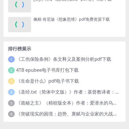
佩根·肯尼迪《想象思维》pdf免费资源下载
排行榜展示
《工伤保险条例》条文释义及案例分析pdf下载
1
4TB epubee电子书库打包下载
2
《生命是什么》pdf电子书下载
3
《圣经.txt（简体中文版）》作者：基督教译者：中国基督教协会
4
《诡秘之主》（精校版全本）作者：爱潜水的乌贼txt
5
《突破现实的困境：趋势、禀赋与企业家的大战略》pdf图书下载
6