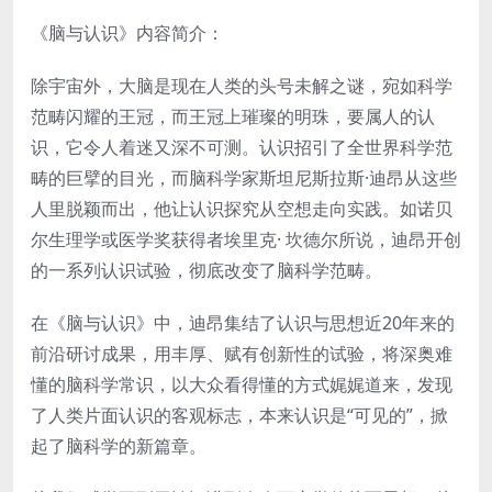
《脑与认识》内容简介：
除宇宙外，大脑是现在人类的头号未解之谜，宛如科学
范畴闪耀的王冠，而王冠上璀璨的明珠，要属人的认
识，它令人着迷又深不可测。认识招引了全世界科学范
畴的巨擘的目光，而脑科学家斯坦尼斯拉斯·迪昂从这些
人里脱颖而出，他让认识探究从空想走向实践。如诺贝
尔生理学或医学奖获得者埃里克· 坎德尔所说，迪昂开创
的一系列认识试验，彻底改变了脑科学范畴。
在《脑与认识》中，迪昂集结了认识与思想近20年来的
前沿研讨成果，用丰厚、赋有创新性的试验，将深奥难
懂的脑科学常识，以大众看得懂的方式娓娓道来，发现
了人类片面认识的客观标志，本来认识是“可见的”，掀
起了脑科学的新篇章。