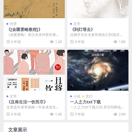
经营
文学
《[金匮要略教程]》
《到灯塔去》
《金匮要略》系汉末张仲景所著，
拉姆齐先生全家和朋友们到海滨别
是理论与实践相结合的中医经典著
墅去度暑假。拉姆齐夫人答应六岁
6 年前
1.2K
6 年前
1.8K
作，为历代学习、研究...
的小儿子詹姆斯，如果...
文学
小说
玄幻
《且将生活一饮而尽》
一人之力txt下载
文章是作者李座峰一年多来发在微
一人之力txt下载介绍 异空间降临，
博上的热门内容“来，我跟你说个人”
神祇在面前显化，远古咆哮在耳边
6 年前
1.0K
5 年前
2.9K
系列的精选集，从...
回旋不息。糟了...
文章展示