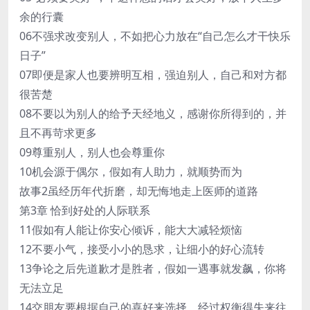
余的行囊
06不强求改变别人，不如把心力放在“自己怎么才干快乐
日子”
07即便是家人也要辨明互相，强迫别人，自己和对方都
很苦楚
08不要以为别人的给予天经地义，感谢你所得到的，并
且不再苛求更多
09尊重别人，别人也会尊重你
10机会源于偶尔，假如有人助力，就顺势而为
故事2虽经历年代折磨，却无悔地走上医师的道路
第3章 恰到好处的人际联系
11假如有人能让你安心倾诉，能大大减轻烦恼
12不要小气，接受小小的恳求，让细小的好心流转
13争论之后先道歉才是胜者，假如一遇事就发飙，你将
无法立足
14交朋友要根据自己的喜好来选择，经过权衡得失来往