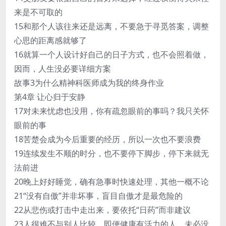
来是不可取的
15和那个人该往来还是远离，不要急于寻觅答案，调整
心思的距离感就够了
16就算一个人设计好自己的日子方式，也不会照着做，
因而，人生没必要详细方案
故事3为什么精神科医师成为我的终身作业
第4章 让心归于安静
17对未来忧虑也没用，你有疏忽眼前的事吗？我只关怀
眼前的事
18苦楚会成为今后重要的经历，所以一次也不要浪费
19连续发生不顺的时分，也不要停下脚步，停下来就无
法前进
20晚上好好睡觉，确有急事时快速处理，其他一概不论
21“没有自傲”并非坏事，盲目自傲才是最危险的
22从悲伤或打击中走出来，要依托“日药”而非建议
23人很难不与别人比较，即便健康有活力的人，未必没