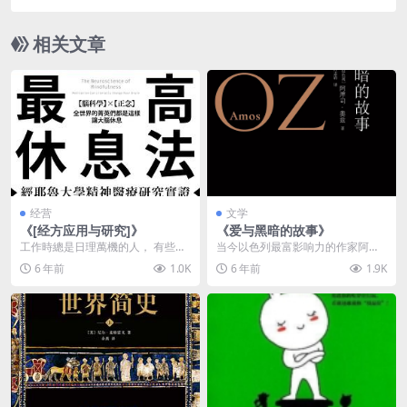
相关文章
经营
文学
《[经方应用与研究]》
《爱与黑暗的故事》
工作時總是日理萬機的人， 有些疲
当今以色列最富影响力的作家阿摩
勞是無法消失的。 不論怎麼休息，
司·奥兹发表于2002年的自传体长篇
6 年前
1.0K
6 年前
1.9K
睡得再多，為何還...
小说《爱与黑暗...