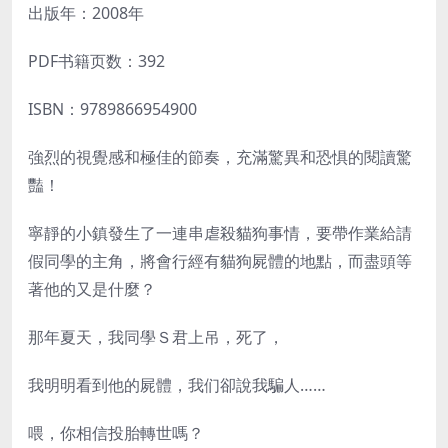
出版年：2008年
PDF书籍页数：392
ISBN：9789866954900
強烈的視覺感和極佳的節奏，充滿驚異和恐惧的閱讀驚
豔！
寧靜的小鎮發生了一連串虐殺貓狗事情，要帶作業給請
假同學的主角，將會行經有貓狗屍體的地點，而盡頭等
著他的又是什麼？
那年夏天，我同學Ｓ君上吊，死了，
我明明看到他的屍體，我们卻說我騙人……
喂，你相信投胎轉世嗎？