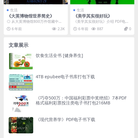
生活
生活
《大英博物馆世界简史》
《美学其实很好玩》
◎ 从大英博物馆800万件馆藏中精
《美学其实很好玩》介绍 PDF电子
选100件藏品 / 讲述人类200万年历
书：美学其实很好玩 PDF电子书作
6 年前
2.3K
6 年前
887
0
史 ◎...
者：陈韵鹦 ...
文章展示
饮食生活全书 [健身养生]
4TB epubee电子书库打包下载
《巧夺500万：中国福利彩票中奖绝招》7本PDF
格式福利彩票投注类电子书打包216MB
《现代营养学》PDF电子书下载