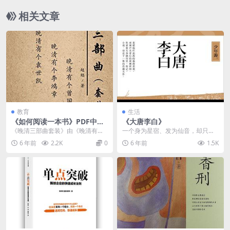
相关文章
教育
生活
《如何阅读一本书》PDF中文
《大唐李白》
完整版电子书下载
《晚清三部曲套装》由《晚清有个
一个身为星宿、发为仙音，却只剩
曾国藩》、《晚清有个李鸿章》和
下名字的诗人；一个号称盛世，却
6 年前
2.2K
0
6 年前
1.5K
《晚清有个袁世凯》组...
以虚荣摧残着诗的时代...