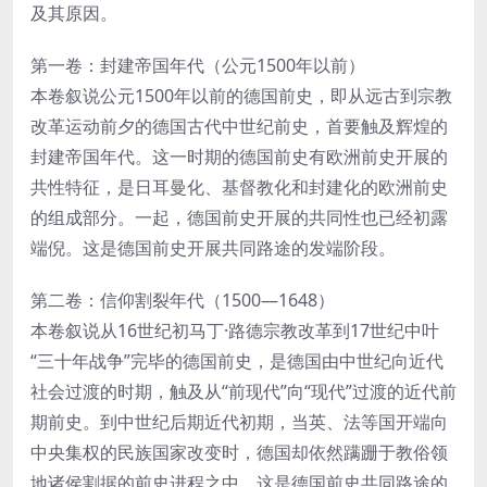
及其原因。
第一卷：封建帝国年代（公元1500年以前）
本卷叙说公元1500年以前的德国前史，即从远古到宗教
改革运动前夕的德国古代中世纪前史，首要触及辉煌的
封建帝国年代。这一时期的德国前史有欧洲前史开展的
共性特征，是日耳曼化、基督教化和封建化的欧洲前史
的组成部分。一起，德国前史开展的共同性也已经初露
端倪。这是德国前史开展共同路途的发端阶段。
第二卷：信仰割裂年代（1500—1648）
本卷叙说从16世纪初马丁·路德宗教改革到17世纪中叶
“三十年战争”完毕的德国前史，是德国由中世纪向近代
社会过渡的时期，触及从“前现代”向“现代”过渡的近代前
期前史。到中世纪后期近代初期，当英、法等国开端向
中央集权的民族国家改变时，德国却依然蹒跚于教俗领
地诸侯割据的前史进程之中。这是德国前史共同路途的