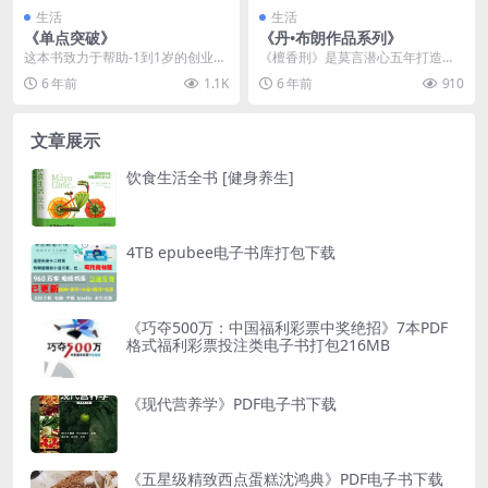
生活
生活
《单点突破》
《丹•布朗作品系列》
这本书致力于帮助-1到1岁的创业者
《檀香刑》是莫言潜心五年打造出
寻找创业机会，思考商业模式。如
来的一部长篇力作，初版于2001
6 年前
1.1K
6 年前
910
果您是初次创业或...
年，被誉为当代汉语...
文章展示
饮食生活全书 [健身养生]
4TB epubee电子书库打包下载
《巧夺500万：中国福利彩票中奖绝招》7本PDF
格式福利彩票投注类电子书打包216MB
《现代营养学》PDF电子书下载
《五星级精致西点蛋糕沈鸿典》PDF电子书下载