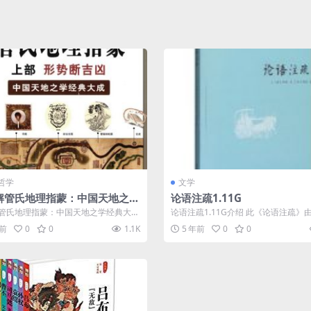
哲学
文学
解管氏地理指蒙：中国天地之学
论语注疏1.11G
大成》PDF图书下载
管氏地理指蒙：中国天地之学经典大
论语注疏1.11G介绍 此《论语注疏》
DF图书下载介绍 内容简介 中国...
何晏注，北宋邢昺疏。全书共十卷，二.
年前
0
0
1.1K
5 年前
0
0