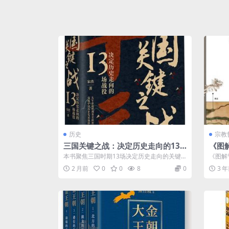
历史
宗教
三国关键之战：决定历史走向的13
《图
场战役
经典
本书聚焦三国时期13场决定历史走向的关键
《图解
战役，如官渡之战、赤壁之战等，详细分析
成》P
2 月前
0
0
8
0
3 
其...