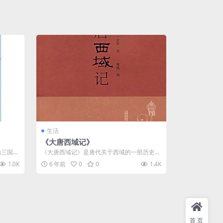
生活
《大唐西域记》
由三国魏
《大唐西域记》是唐代关于西域的一部历史地
..
理著作，作者是唐代著名高僧、佛学理论家
1.0K
6 年前
0
0
1.4K
与...
首页