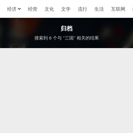
经济
经营
文化
文学
流行
生活
互联网
归档
搜索到 6 个与 "三国" 相关的结果